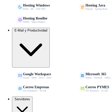
Hosting Windows
Hosting Java


Plesk · IIS · ASP.NET
Tomcat · Spring Boot
Hosting Reseller

WHM · Marca Blanca
E-Mail y Productividad
Google Workspace
Microsoft 365


Gmail · Meet · Drive · Docs
Teams · Outlook · Office
Correo Empresas
Correo PYMES


OX Enterprise · 30 GB
OX Business · 10 GB
Servidores