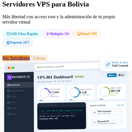
Servidores VPS para Bolivia
Más libertad con acceso root y la administración de tu propio
servidor virtual
SSD Ultra Rápido
Múltiples OS
Panel VPS
Soporte 24/7
Ver Servidores
Cotizar
ROOT ACCESS
Full Control
panel.tudominio.com:8006
Stop
Start
VPS-001 Dashboard
PROXMOX VE
RUNNING
Managed Instance • IP: 142.250.190.46
Dashboard
DISK USAGE
CPU USAGE
RAM STATUS
100 GB
Virtual Machines
4 Cores
8 GB
SSD NVMe
vCPU
4.2 GB Used
Storage
Storage
Performance
32%
52%
23%
Network
SERIAL CONSOLE
View All
QUICK ACTIONS
Firewall
[ OK ] Started System Logging Service.
Take Snapshot
Initialising cloud-init v. 23.2.1...
Last: 2 hours ago
Backups
Ubuntu 22.04.3 LTS vps-001 tty1
root@vps-001:~$
Reinstall OS
Ubuntu/Debian/CentOS