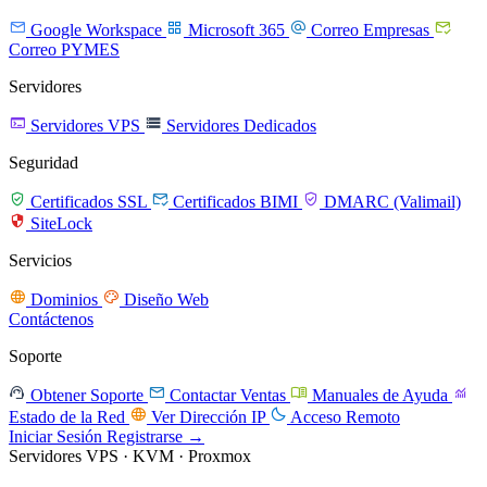




Google Workspace
Microsoft 365
Correo Empresas
Correo PYMES
Servidores


Servidores VPS
Servidores Dedicados
Seguridad



Certificados SSL
Certificados BIMI
DMARC (Valimail)

SiteLock
Servicios


Dominios
Diseño Web
Contáctenos
Soporte




Obtener Soporte
Contactar Ventas
Manuales de Ayuda


Estado de la Red
Ver Dirección IP
Acceso Remoto
Iniciar Sesión
Registrarse →
Servidores VPS · KVM · Proxmox