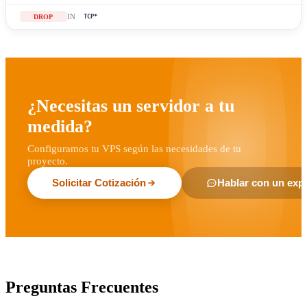
IN
DROP
TCP
*
¿Necesitas un servidor a tu
medida?
Configuramos tu VPS según las necesidades de tu
proyecto.
Solicitar Cotización
Hablar con un exp
Preguntas Frecuentes