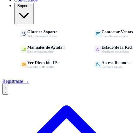
Soporte
Obtener Soporte
Contactar Ventas


Ticket de soporte técnico
Consultas comerciales
Manuales de Ayuda
Estado de la Red


Base de conocimiento
Monitoreo de servicios
Ver Dirección IP
Acceso Remoto


Consulta tu IP pública
Escritorio remoto
Registrarse →