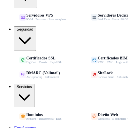
Servidores VPS
Servidores Dedic


KVM · Proxmox · Root completo
Intel Xeon · Hasta 128
Seguridad
Certificados SSL
Certificados BIM


DigiCert · Thawte · RapidSSL
VMC · CMC · Logo en G
DMARC (Valimail)
SiteLock


Anti-spoofing · Enforcement
Escaneo diario · Anti-mal
Servicios
Dominios
Diseño Web


Registro · Transferencia · DNS
WordPress · E-commerce 
Contáctenos