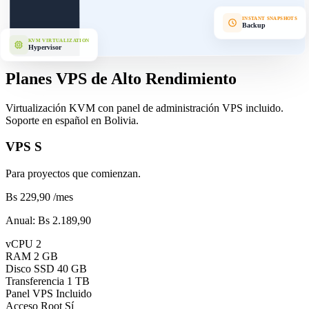
INSTANT SNAPSHOTS
Backup
KVM VIRTUALIZATION
Hypervisor
Planes VPS de Alto Rendimiento
Virtualización KVM con panel de administración VPS incluido.
Soporte en español en Bolivia.
VPS S
Para proyectos que comienzan.
Bs 229,90
/mes
Anual:
Bs 2.189,90
vCPU
2
RAM
2 GB
Disco SSD
40 GB
Transferencia
1 TB
Panel VPS
Incluido
Acceso Root
Sí