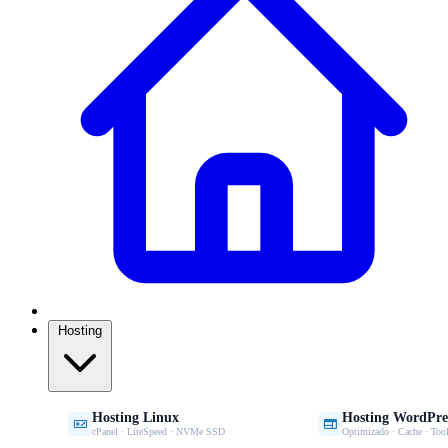
Hosting
Hosting Linux
Hosting WordPre


cPanel · LiteSpeed · NVMe SSD
Optimizado · Cache · Tool