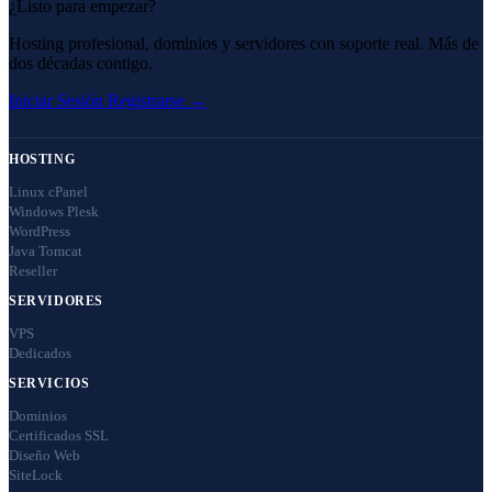
¿Listo para empezar?
Hosting profesional, dominios y servidores con soporte real. Más de
dos décadas contigo.
Iniciar Sesión
Registrarse →
HOSTING
Linux cPanel
Windows Plesk
WordPress
Java Tomcat
Reseller
SERVIDORES
VPS
Dedicados
SERVICIOS
Dominios
Certificados SSL
Diseño Web
SiteLock