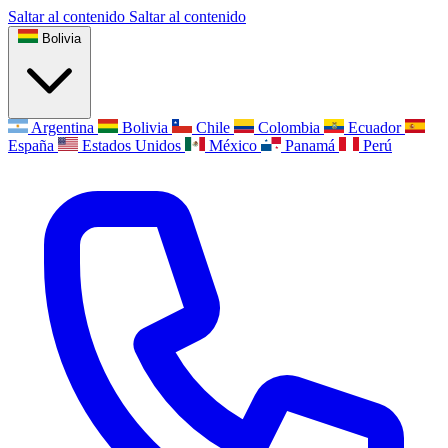
Saltar al contenido
Saltar al contenido
Bolivia
Argentina
Bolivia
Chile
Colombia
Ecuador
España
Estados Unidos
México
Panamá
Perú