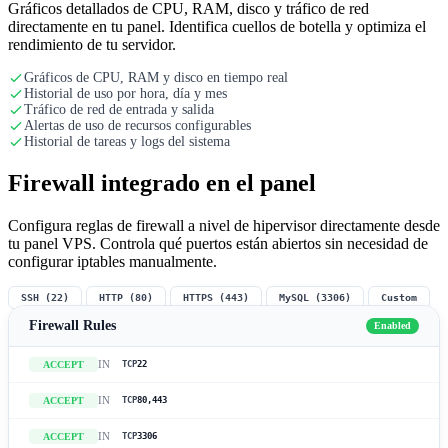
Gráficos detallados de CPU, RAM, disco y tráfico de red
directamente en tu panel. Identifica cuellos de botella y optimiza el
rendimiento de tu servidor.
Gráficos de CPU, RAM y disco en tiempo real
Historial de uso por hora, día y mes
Tráfico de red de entrada y salida
Alertas de uso de recursos configurables
Historial de tareas y logs del sistema
Firewall integrado en el panel
Configura reglas de firewall a nivel de hipervisor directamente desde
tu panel VPS. Controla qué puertos están abiertos sin necesidad de
configurar iptables manualmente.
SSH (22)
HTTP (80)
HTTPS (443)
MySQL (3306)
Custom
Firewall Rules
Enabled
IN
ACCEPT
TCP
22
IN
ACCEPT
TCP
80,443
IN
ACCEPT
TCP
3306