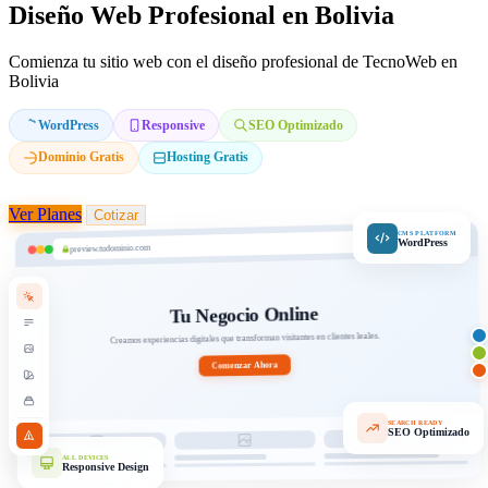
Diseño Web Profesional en Bolivia
Comienza tu sitio web con el diseño profesional de TecnoWeb en
Bolivia
WordPress
Responsive
SEO Optimizado
Dominio Gratis
Hosting Gratis
Ver Planes
Cotizar
CMS PLATFORM
WordPress
preview.tudominio.com
Tu Negocio Online
Creamos experiencias digitales que transforman visitantes en clientes leales.
Comenzar Ahora
SEARCH READY
SEO Optimizado
ALL DEVICES
Responsive Design