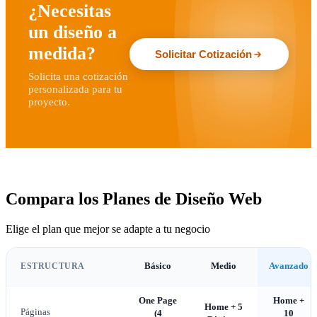
¿Necesitas
un diseño a
medida?
Solicitar Cotización
Solicita una cotización
personalizada para tu
proyecto.
Compara los Planes de Diseño Web
Elige el plan que mejor se adapte a tu negocio
ESTRUCTURA
Básico
Medio
Avanzado
One Page
Home +
Home + 5
Páginas
(4
10