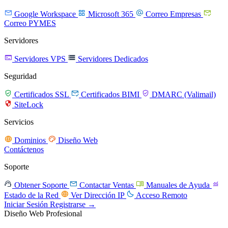




Google Workspace
Microsoft 365
Correo Empresas
Correo PYMES
Servidores


Servidores VPS
Servidores Dedicados
Seguridad



Certificados SSL
Certificados BIMI
DMARC (Valimail)

SiteLock
Servicios


Dominios
Diseño Web
Contáctenos
Soporte




Obtener Soporte
Contactar Ventas
Manuales de Ayuda


Estado de la Red
Ver Dirección IP
Acceso Remoto
Iniciar Sesión
Registrarse →
Diseño Web Profesional