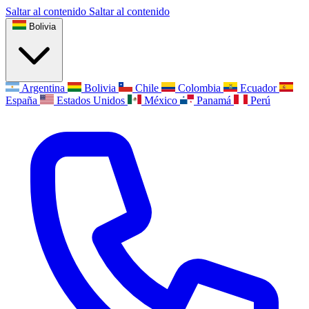
Saltar al contenido
Saltar al contenido
Bolivia
Argentina
Bolivia
Chile
Colombia
Ecuador
España
Estados Unidos
México
Panamá
Perú