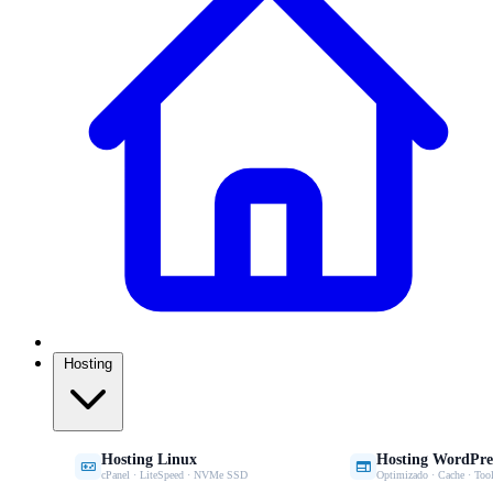
Hosting
Hosting Linux
Hosting WordPre


cPanel · LiteSpeed · NVMe SSD
Optimizado · Cache · Tool