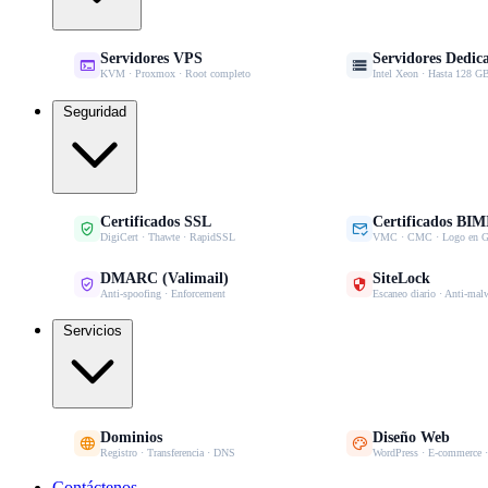
Servidores VPS
Servidores Dedic


KVM · Proxmox · Root completo
Intel Xeon · Hasta 128
Seguridad
Certificados SSL
Certificados BIM


DigiCert · Thawte · RapidSSL
VMC · CMC · Logo en G
DMARC (Valimail)
SiteLock


Anti-spoofing · Enforcement
Escaneo diario · Anti-mal
Servicios
Dominios
Diseño Web


Registro · Transferencia · DNS
WordPress · E-commerce 
Contáctenos