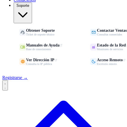
Soporte
Obtener Soporte
Contactar Ventas


Ticket de soporte técnico
Consultas comerciales
Manuales de Ayuda
Estado de la Red


Base de conocimiento
Monitoreo de servicios
Ver Dirección IP
Acceso Remoto


Consulta tu IP pública
Escritorio remoto
Registrarse →