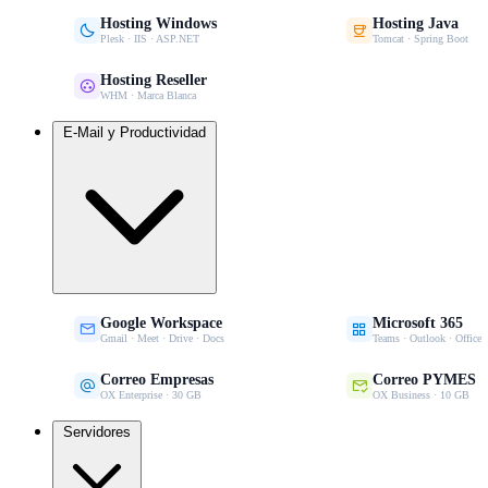
Hosting Windows
Hosting Java


Plesk · IIS · ASP.NET
Tomcat · Spring Boot
Hosting Reseller

WHM · Marca Blanca
E-Mail y Productividad
Google Workspace
Microsoft 365


Gmail · Meet · Drive · Docs
Teams · Outlook · Office
Correo Empresas
Correo PYMES


OX Enterprise · 30 GB
OX Business · 10 GB
Servidores