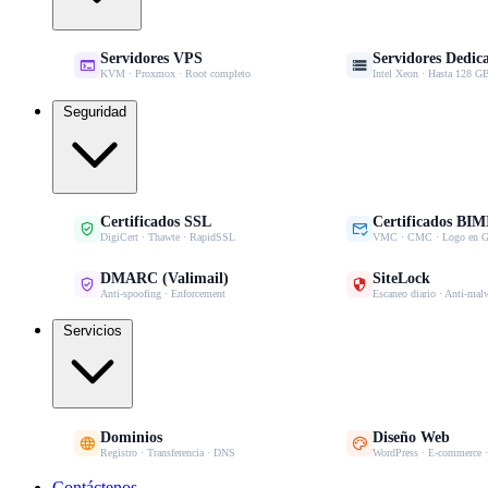
Servidores VPS
Servidores Dedic


KVM · Proxmox · Root completo
Intel Xeon · Hasta 128
Seguridad
Certificados SSL
Certificados BIM


DigiCert · Thawte · RapidSSL
VMC · CMC · Logo en G
DMARC (Valimail)
SiteLock


Anti-spoofing · Enforcement
Escaneo diario · Anti-mal
Servicios
Dominios
Diseño Web


Registro · Transferencia · DNS
WordPress · E-commerce 
Contáctenos