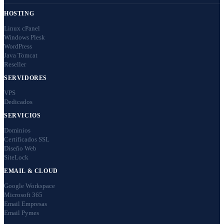
HOSTING
Linux cPanel
Windows Plesk
WordPress
Java Tomcat
Reseller
SERVIDORES
VPS
Dedicados
SERVICIOS
Dominios
Certificados SSL
Diseño Web
SiteLock
EMAIL & CLOUD
Google Workspace
Microsoft 365
Email Empresas
Email Pymes