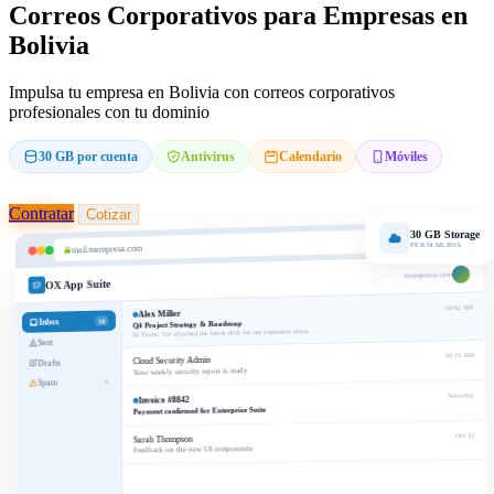
Correos Corporativos para Empresas en
Bolivia
Impulsa tu empresa en Bolivia con correos corporativos
profesionales con tu dominio
30 GB por cuenta
Antivirus
Calendario
Móviles
Contratar
Cotizar
30 GB Storage
PER MAILBOX
mail.tuempresa.com
tuempresa.com
OX App Suite
10:42 AM
Alex Miller
Inbox
18
Q4 Project Strategy & Roadmap
Hi Team, I've attached the latest draft for our expansion plans...
Sent
09:15 AM
Cloud Security Admin
Drafts
Your weekly security report is ready
Spam
0
Yesterday
Invoice #8842
Payment confirmed for Enterprise Suite
Oct 12
Sarah Thompson
Feedback on the new UI components