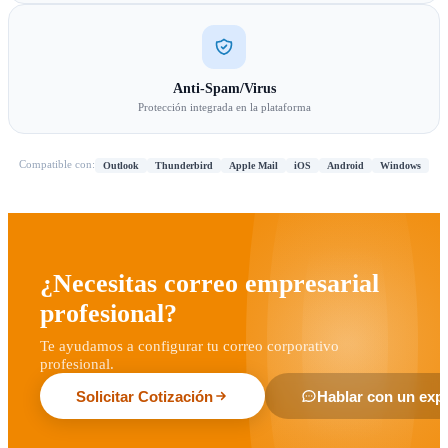
Anti-Spam/Virus
Protección integrada en la plataforma
Compatible con:
Outlook
Thunderbird
Apple Mail
iOS
Android
Windows
¿Necesitas correo empresarial
profesional?
Te ayudamos a configurar tu correo corporativo
profesional.
Solicitar Cotización
Hablar con un exp