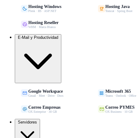
Hosting Windows
Hosting Java


Plesk · IIS · ASP.NET
Tomcat · Spring Boot
Hosting Reseller

WHM · Marca Blanca
E-Mail y Productividad
Google Workspace
Microsoft 365


Gmail · Meet · Drive · Docs
Teams · Outlook · Office
Correo Empresas
Correo PYMES


OX Enterprise · 30 GB
OX Business · 10 GB
Servidores