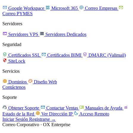




Google Workspace
Microsoft 365
Correo Empresas
Correo PYMES
Servidores


Servidores VPS
Servidores Dedicados
Seguridad



Certificados SSL
Certificados BIMI
DMARC (Valimail)

SiteLock
Servicios


Dominios
Diseño Web
Contáctenos
Soporte




Obtener Soporte
Contactar Ventas
Manuales de Ayuda


Estado de la Red
Ver Dirección IP
Acceso Remoto
Iniciar Sesión
Registrarse →
Correo Corporativo · OX Enterprise