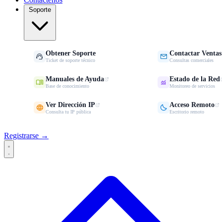
Soporte
Obtener Soporte
Contactar Ventas


Ticket de soporte técnico
Consultas comerciales
Manuales de Ayuda
Estado de la Red


Base de conocimiento
Monitoreo de servicios
Ver Dirección IP
Acceso Remoto


Consulta tu IP pública
Escritorio remoto
Registrarse →