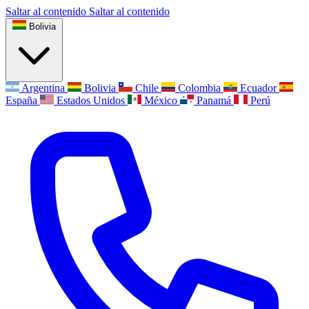
Saltar al contenido
Saltar al contenido
Bolivia
Argentina
Bolivia
Chile
Colombia
Ecuador
España
Estados Unidos
México
Panamá
Perú