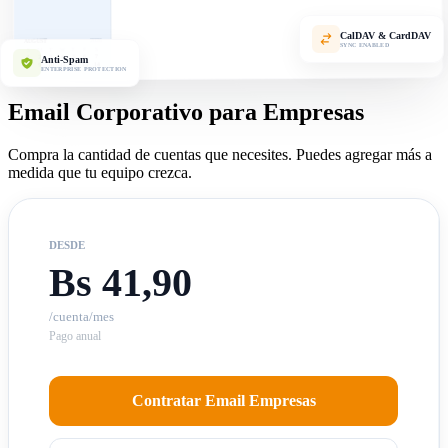
CalDAV & CardDAV
2026
AUGUST
SYNC ENABLED
S
F
T
W
T
M
S
7
6
5
4
3
Anti-Spam
2
1
14
13
12
11
10
9
8
ENTERPRISE PROTECTION
Email Corporativo para Empresas
Compra la cantidad de cuentas que necesites. Puedes agregar más a
medida que tu equipo crezca.
DESDE
Bs 41,90
/cuenta/mes
Pago anual
Contratar Email Empresas