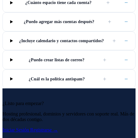
+
−
¿Cuánto espacio tiene cada cuenta?
+
−
¿Puedo agregar más cuentas después?
+
−
¿Incluye calendario y contactos compartidos?
+
−
¿Puedo crear listas de correo?
+
−
¿Cuál es la política antispam?
¿Listo para empezar?
Hosting profesional, dominios y servidores con soporte real. Más de
dos décadas contigo.
Iniciar Sesión
Registrarse →