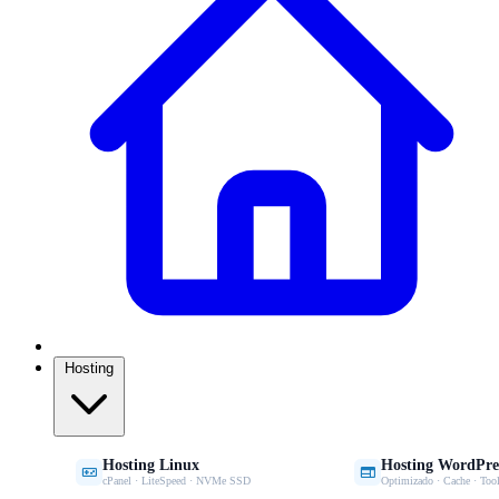
Hosting
Hosting Linux
Hosting WordPre


cPanel · LiteSpeed · NVMe SSD
Optimizado · Cache · Tool