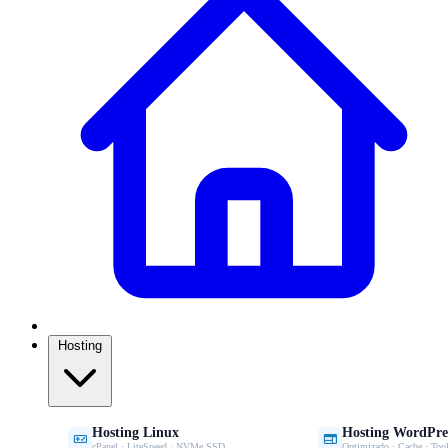
Hosting
Hosting Linux
Hosting WordPre


cPanel · LiteSpeed · NVMe SSD
Optimizado · Cache · Tool