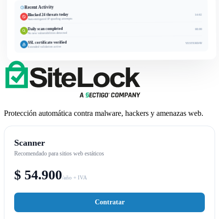
Recent Activity
Blocked 24 threats today
14:02
Auto-mitigated IP spoofing attempts
Daily scan completed
08:00
No new vulnerabilities detected
SSL certificate verified
YESTERDAY
Extended validation active
Protección automática contra malware, hackers y amenazas web.
Scanner
Recomendado para sitios web estáticos
$ 54.900
/año + IVA
Contratar