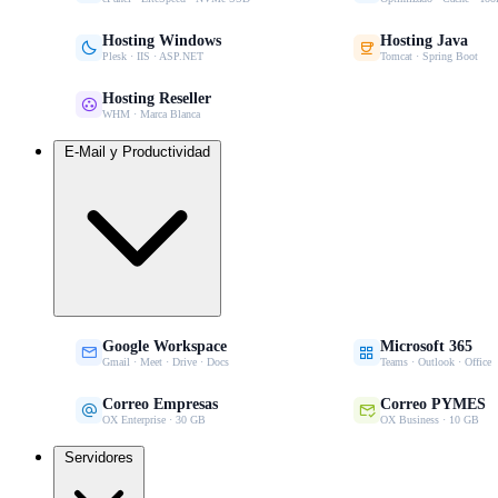
Hosting Windows
Hosting Java


Plesk · IIS · ASP.NET
Tomcat · Spring Boot
Hosting Reseller

WHM · Marca Blanca
E-Mail y Productividad
Google Workspace
Microsoft 365


Gmail · Meet · Drive · Docs
Teams · Outlook · Office
Correo Empresas
Correo PYMES


OX Enterprise · 30 GB
OX Business · 10 GB
Servidores