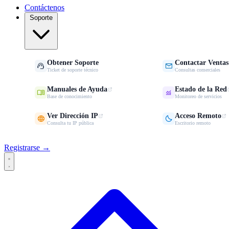
Contáctenos
Soporte
Obtener Soporte
Contactar Ventas


Ticket de soporte técnico
Consultas comerciales
Manuales de Ayuda
Estado de la Red


Base de conocimiento
Monitoreo de servicios
Ver Dirección IP
Acceso Remoto


Consulta tu IP pública
Escritorio remoto
Registrarse →