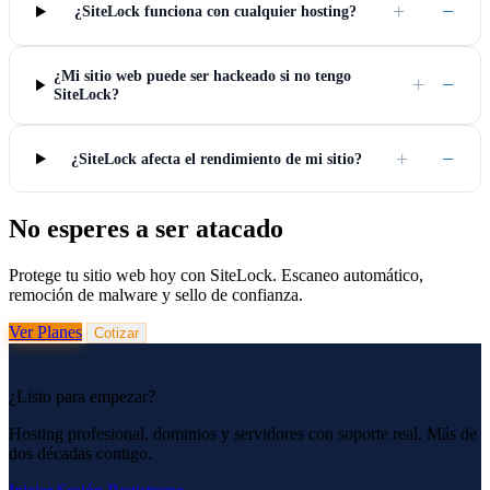
+
−
¿SiteLock funciona con cualquier hosting?
¿Mi sitio web puede ser hackeado si no tengo
+
−
SiteLock?
+
−
¿SiteLock afecta el rendimiento de mi sitio?
No esperes a ser atacado
Protege tu sitio web hoy con SiteLock. Escaneo automático,
remoción de malware y sello de confianza.
Ver Planes
Cotizar
¿Listo para empezar?
Hosting profesional, dominios y servidores con soporte real. Más de
dos décadas contigo.