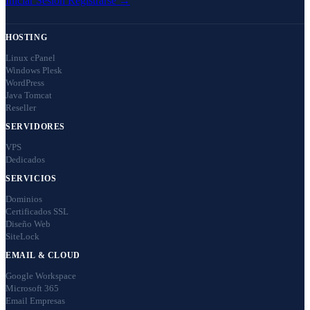
Iniciar Sesión
Registrarse →
HOSTING
Linux cPanel
Windows Plesk
WordPress
Java Tomcat
Reseller
SERVIDORES
VPS
Dedicados
SERVICIOS
Dominios
Certificados SSL
Diseño Web
SiteLock
EMAIL & CLOUD
Google Workspace
Microsoft 365
Email Empresas