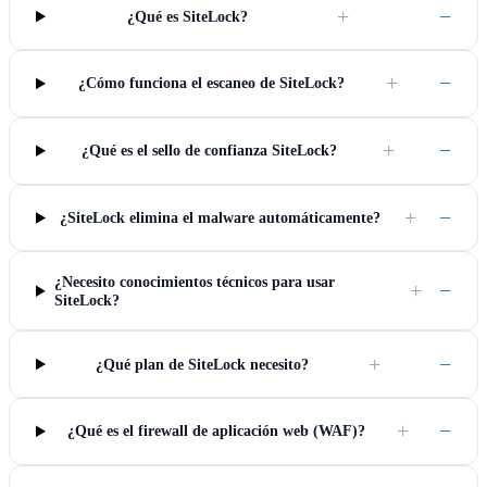
+
−
¿Qué es SiteLock?
+
−
¿Cómo funciona el escaneo de SiteLock?
+
−
¿Qué es el sello de confianza SiteLock?
+
−
¿SiteLock elimina el malware automáticamente?
¿Necesito conocimientos técnicos para usar
+
−
SiteLock?
+
−
¿Qué plan de SiteLock necesito?
+
−
¿Qué es el firewall de aplicación web (WAF)?