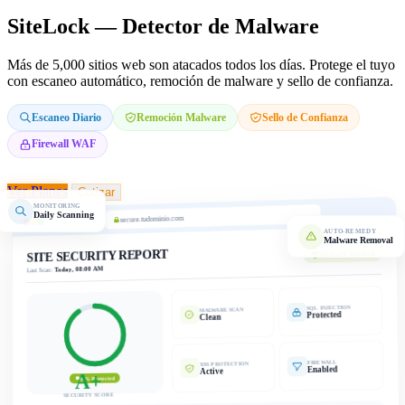
SiteLock — Detector de Malware
Más de 5,000 sitios web son atacados todos los días. Protege el tuyo
con escaneo automático, remoción de malware y sello de confianza.
Escaneo Diario
Remoción Malware
Sello de Confianza
Firewall WAF
Ver Planes
Cotizar
MONITORING
Daily Scanning
secure.tudominio.com
AUTO-REMEDY
Malware Removal
SITE SECURITY REPORT
SiteLock Verified
Today, 08:00 AM
Last Scan:
SQL INJECTION
MALWARE SCAN
Protected
Clean
FIREWALL
XSS PROTECTION
Enabled
Active
A+
98% Protected
SECURITY SCORE