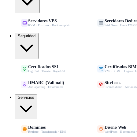
Servidores VPS
Servidores Dedic


KVM · Proxmox · Root completo
Intel Xeon · Hasta 128
Seguridad
Certificados SSL
Certificados BIM


DigiCert · Thawte · RapidSSL
VMC · CMC · Logo en G
DMARC (Valimail)
SiteLock


Anti-spoofing · Enforcement
Escaneo diario · Anti-mal
Servicios
Dominios
Diseño Web


Registro · Transferencia · DNS
WordPress · E-commerce 