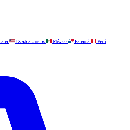
paña
Estados Unidos
México
Panamá
Perú