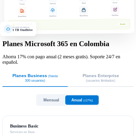
Excel
Word
Outlook
Teams
OneNote
SharePoint
OneDrive
PowerPoint
Service health
Details
All services operational
CLOUD STORAGE
1 TB OneDrive
Planes Microsoft 365 en Colombia
Ahorra 17% con pago anual (2 meses gratis). Soporte 24/7 en
español.
Planes Business
Planes Enterprise
(hasta
300 usuarios)
(usuarios ilimitados)
Mensual
Anual
(-17%)
Business Basic
Servicios en línea