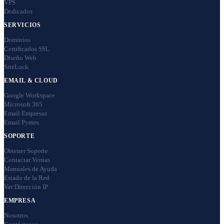
VPS
Dedicados
SERVICIOS
Dominios
Certificados SSL
Diseño Web
SiteLock
EMAIL & CLOUD
Google Workspace
Microsoft 365
Email Empresas
Email Pymes
SOPORTE
Obtener Soporte
Contactar Ventas
Manuales de Ayuda
Estado de la Red
Ver Dirección IP
EMPRESA
Nosotros