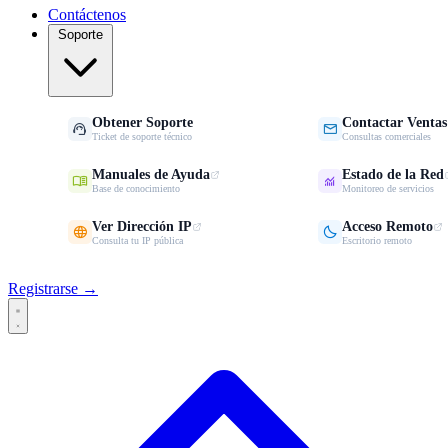
Contáctenos
Soporte
Obtener Soporte
Contactar Ventas


Ticket de soporte técnico
Consultas comerciales
Manuales de Ayuda
Estado de la Red


Base de conocimiento
Monitoreo de servicios
Ver Dirección IP
Acceso Remoto


Consulta tu IP pública
Escritorio remoto
Registrarse →