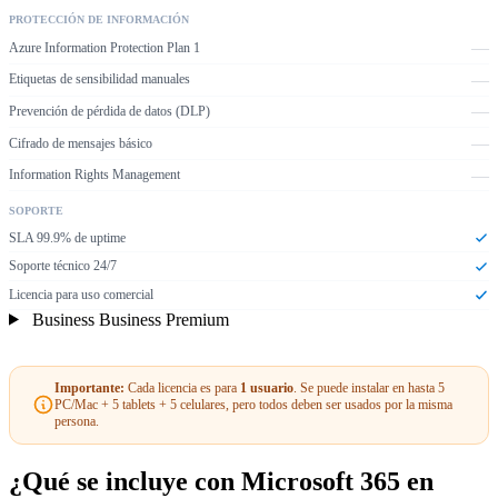
PROTECCIÓN DE INFORMACIÓN
—
Azure Information Protection Plan 1
—
Etiquetas de sensibilidad manuales
—
Prevención de pérdida de datos (DLP)
—
Cifrado de mensajes básico
—
Information Rights Management
SOPORTE
SLA 99.9% de uptime
Soporte técnico 24/7
Licencia para uso comercial
Business Business Premium
Importante:
Cada licencia es para
1 usuario
. Se puede instalar en hasta 5
PC/Mac + 5 tablets + 5 celulares, pero todos deben ser usados por la misma
persona.
¿Qué se incluye con Microsoft 365 en