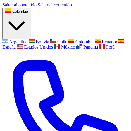
Saltar al contenido
Saltar al contenido
Colombia
Argentina
Bolivia
Chile
Colombia
Ecuador
España
Estados Unidos
México
Panamá
Perú