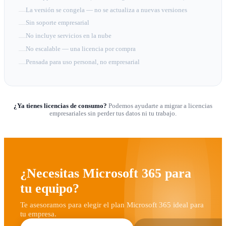
La versión se congela — no se actualiza a nuevas versiones
—
Sin soporte empresarial
—
No incluye servicios en la nube
—
No escalable — una licencia por compra
—
Pensada para uso personal, no empresarial
—
¿Ya tienes licencias de consumo?
Podemos ayudarte a migrar a licencias
empresariales sin perder tus datos ni tu trabajo.
¿Necesitas Microsoft 365 para
tu equipo?
Te asesoramos para elegir el plan Microsoft 365 ideal para
tu empresa.