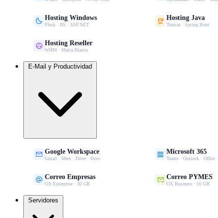
Hosting Windows
Hosting Java


Plesk · IIS · ASP.NET
Tomcat · Spring Boot
Hosting Reseller

WHM · Marca Blanca
E-Mail y Productividad
Google Workspace
Microsoft 365


Gmail · Meet · Drive · Docs
Teams · Outlook · Office
Correo Empresas
Correo PYMES


OX Enterprise · 30 GB
OX Business · 10 GB
Servidores