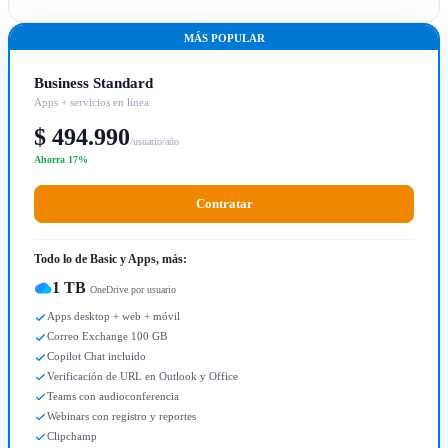
MÁS POPULAR
Business Standard
Apps + servicios en línea
$ 494.990
/usuario/año
Ahorra 17%
Contratar
Todo lo de Basic y Apps, más:
1 TB
OneDrive por usuario
Apps desktop + web + móvil
Correo Exchange 100 GB
Copilot Chat incluido
Verificación de URL en Outlook y Office
Teams con audioconferencia
Webinars con registro y reportes
Clipchamp