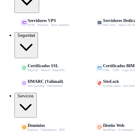
Servidores VPS
Servidores Dedic


KVM · Proxmox · Root completo
Intel Xeon · Hasta 128
Seguridad
Certificados SSL
Certificados BIM


DigiCert · Thawte · RapidSSL
VMC · CMC · Logo en G
DMARC (Valimail)
SiteLock


Anti-spoofing · Enforcement
Escaneo diario · Anti-mal
Servicios
Dominios
Diseño Web


Registro · Transferencia · DNS
WordPress · E-commerce 