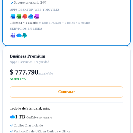
Soporte prioritario 24/7
APPS DESKTOP, WEB Y MÓVILES
1 licencia = 1 usuario
en hasta 5 PC/Mac + 5 tablets + 5 móviles
SERVICIOS EN LÍNEA
Business Premium
Apps + servicios + seguridad
$ 777.790
/usuario/año
Ahorra 17%
Contratar
Todo lo de Standard, más:
1 TB
OneDrive por usuario
Copilot Chat incluido
Verificación de URL en Outlook y Office