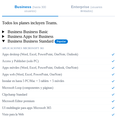
Business
Enterprise
(hasta 300
(usuarios
usuarios)
ilimitados)
Todos los planes incluyen Teams.
Business Business Basic
Business Apps for Business
Business Business Standard
Popular
APLICACIONES MICROSOFT 365
Apps desktop (Word, Excel, PowerPoint, OneNote, Outlook)
Access y Publisher (solo PC)
Apps móviles (Word, Excel, PowerPoint, Outlook, OneNote)
Apps web (Word, Excel, PowerPoint, OneNote)
Instalar en hasta 5 PC/Mac + 5 tablets + 5 móviles
Microsoft Loop (componentes y páginas)
Clipchamp Standard
Microsoft Editor premium
UI multilingüe para apps Microsoft 365
Visio para la Web