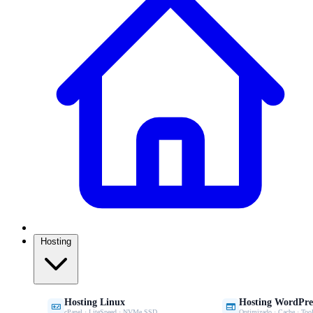
Hosting
Hosting Linux
Hosting WordPre


cPanel · LiteSpeed · NVMe SSD
Optimizado · Cache · Tool