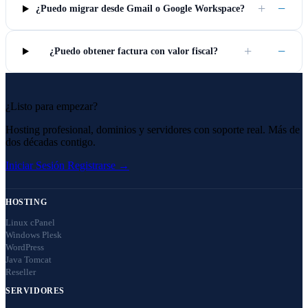
+
−
¿Puedo migrar desde Gmail o Google Workspace?
+
−
¿Puedo obtener factura con valor fiscal?
¿Listo para empezar?
Hosting profesional, dominios y servidores con soporte real. Más de
dos décadas contigo.
Iniciar Sesión
Registrarse →
HOSTING
Linux cPanel
Windows Plesk
WordPress
Java Tomcat
Reseller
SERVIDORES