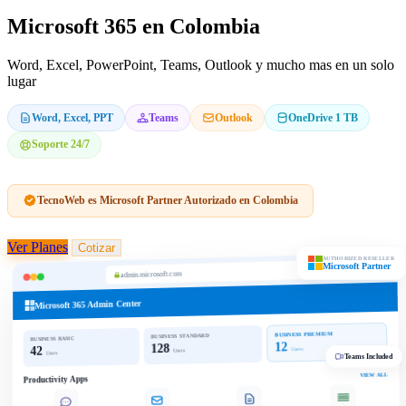
Microsoft 365 en Colombia
Word, Excel, PowerPoint, Teams, Outlook y mucho mas en un solo
lugar
Word, Excel, PPT
Teams
Outlook
OneDrive 1 TB
Soporte 24/7
TecnoWeb es Microsoft Partner Autorizado en Colombia
Ver Planes
Cotizar
AUTHORIZED RESELLER
Microsoft Partner
admin.microsoft.com
Microsoft 365 Admin Center
BUSINESS PREMIUM
BUSINESS STANDARD
BUSINESS BASIC
12
128
42
Users
Users
Users
Teams Included
VIEW ALL
Productivity Apps