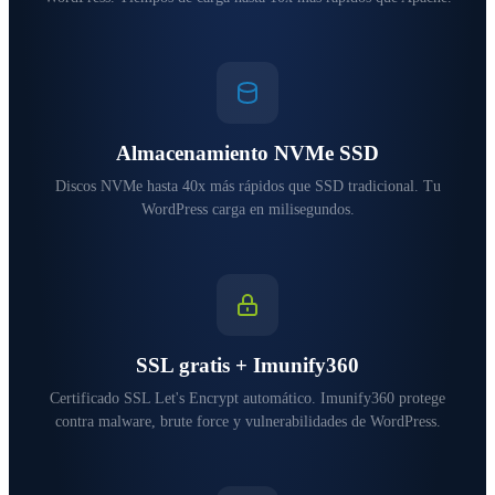
Almacenamiento NVMe SSD
Discos NVMe hasta 40x más rápidos que SSD tradicional. Tu
WordPress carga en milisegundos.
SSL gratis + Imunify360
Certificado SSL Let's Encrypt automático. Imunify360 protege
contra malware, brute force y vulnerabilidades de WordPress.