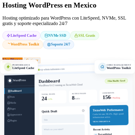
Hosting WordPress en Mexico
Hosting optimizado para WordPress con LiteSpeed, NVMe, SSL
gratis y soporte especializado 24/7
LiteSpeed Cache
NVMe SSD
SSL Gratis
WordPress Toolkit
Soporte 24/7
Ver Planes
Cotizar
PERFORMANCE
CORE MANAGEMENT
LiteSpeed Cache
WordPress Toolkit
wp-admin.tudominio.com
Dashboard
WordPress
Site Health: Good
WordPress 6.4.2 running on TecnoWeb Cloud
Dashboard
COMMENTS
ACTIVE PAGES
TOTAL POSTS
156
8
24
Posts
3 Pending
Stable
+12%
Media
Pages
TecnoWeb Performance
Quick Draft
Cache hit rate: 98.4%. High speed
Appearance
infrastructure active.
Title
Plugins
VIEW INSIGHTS
Recent Activity
What's on your mind?
Post published