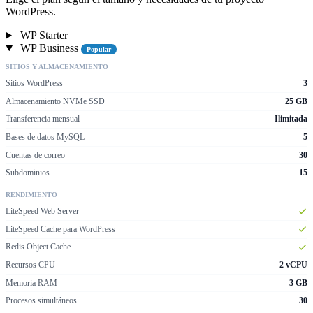
WordPress.
WP Starter
WP Business
Popular
SITIOS Y ALMACENAMIENTO
Sitios WordPress
3
Almacenamiento NVMe SSD
25 GB
Transferencia mensual
Ilimitada
Bases de datos MySQL
5
Cuentas de correo
30
Subdominios
15
RENDIMIENTO
LiteSpeed Web Server
LiteSpeed Cache para WordPress
Redis Object Cache
Recursos CPU
2 vCPU
Memoria RAM
3 GB
Procesos simultáneos
30