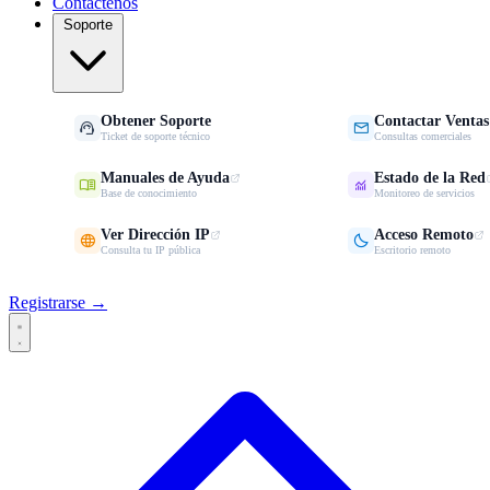
Contáctenos
Soporte
Obtener Soporte
Contactar Ventas


Ticket de soporte técnico
Consultas comerciales
Manuales de Ayuda
Estado de la Red


Base de conocimiento
Monitoreo de servicios
Ver Dirección IP
Acceso Remoto


Consulta tu IP pública
Escritorio remoto
Registrarse →