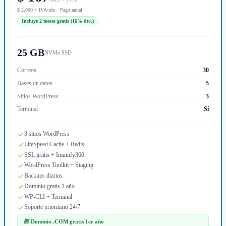
$ 2,000 + IVA/año · Pago anual
Incluye 2 meses gratis (16% dto.)
25 GB
NVMe SSD
Correos
30
Bases de datos
5
Sitios WordPress
3
Terminal
Sí
3 sitios WordPress
LiteSpeed Cache + Redis
SSL gratis + Imunify360
WordPress Toolkit + Staging
Backups diarios
Dominio gratis 1 año
WP-CLI + Terminal
Soporte prioritario 24/7
🎁 Dominio
.COM
gratis 1er año