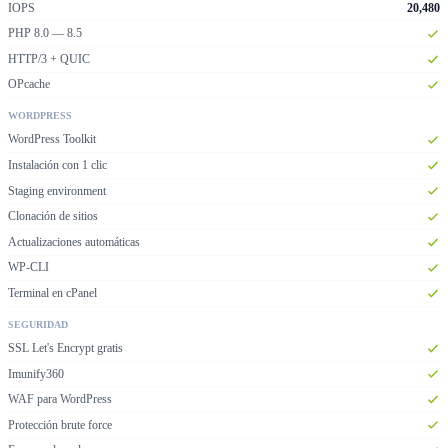
IOPS
20,480
PHP 8.0 — 8.5
HTTP/3 + QUIC
OPcache
WORDPRESS
WordPress Toolkit
Instalación con 1 clic
Staging environment
Clonación de sitios
Actualizaciones automáticas
WP-CLI
Terminal en cPanel
SEGURIDAD
SSL Let's Encrypt gratis
Imunify360
WAF para WordPress
Protección brute force