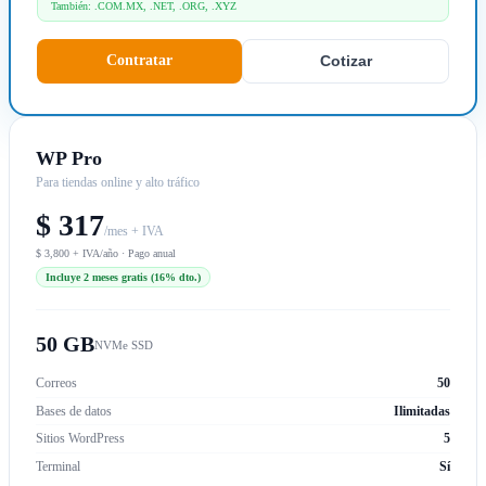
También: .COM.MX, .NET, .ORG, .XYZ
Contratar
Cotizar
WP Pro
Para tiendas online y alto tráfico
$ 317
/mes + IVA
$ 3,800 + IVA/año · Pago anual
Incluye 2 meses gratis (16% dto.)
50 GB
NVMe SSD
Correos
50
Bases de datos
Ilimitadas
Sitios WordPress
5
Terminal
Sí