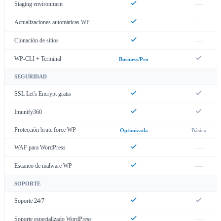
—
Staging environment
—
Actualizaciones automáticas WP
—
Clonación de sitios
WP-CLI + Terminal
Business/Pro
SEGURIDAD
SSL Let's Encrypt gratis
Imunify360
Protección brute force WP
Optimizada
Básica
—
WAF para WordPress
—
Escaneo de malware WP
SOPORTE
Soporte 24/7
—
Soporte especializado WordPress