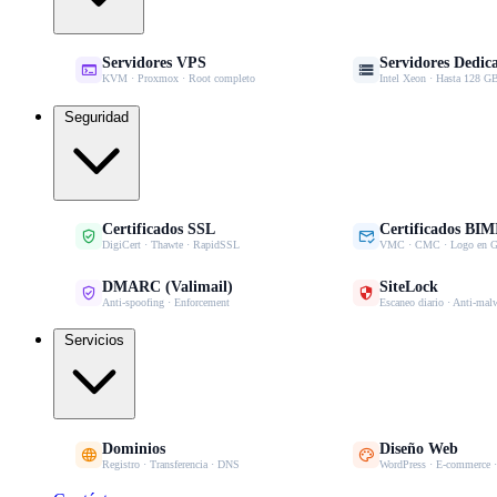
Servidores VPS
Servidores Dedic


KVM · Proxmox · Root completo
Intel Xeon · Hasta 128
Seguridad
Certificados SSL
Certificados BIM


DigiCert · Thawte · RapidSSL
VMC · CMC · Logo en G
DMARC (Valimail)
SiteLock


Anti-spoofing · Enforcement
Escaneo diario · Anti-mal
Servicios
Dominios
Diseño Web


Registro · Transferencia · DNS
WordPress · E-commerce 