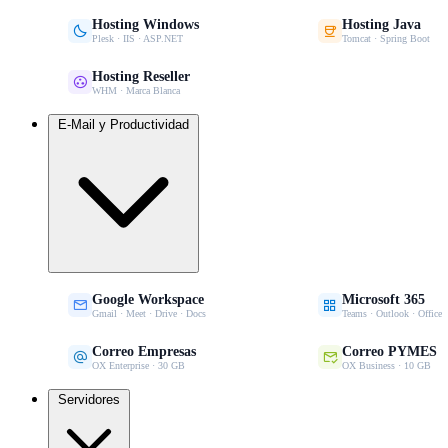
Hosting Windows
Hosting Java


Plesk · IIS · ASP.NET
Tomcat · Spring Boot
Hosting Reseller

WHM · Marca Blanca
E-Mail y Productividad
Google Workspace
Microsoft 365


Gmail · Meet · Drive · Docs
Teams · Outlook · Office
Correo Empresas
Correo PYMES


OX Enterprise · 30 GB
OX Business · 10 GB
Servidores