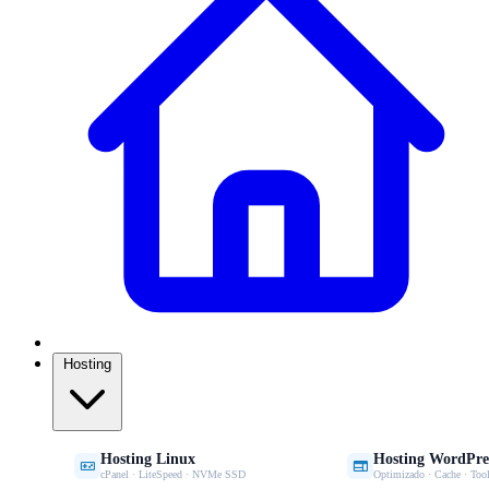
Hosting
Hosting Linux
Hosting WordPre


cPanel · LiteSpeed · NVMe SSD
Optimizado · Cache · Tool