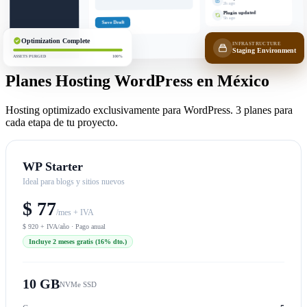
2h ago
Plugin updated
5h ago
Save Draft
Optimization Complete
INFRASTRUCTURE
Staging Environment
ASSETS PURGED
100%
Planes Hosting WordPress en México
Hosting optimizado exclusivamente para WordPress. 3 planes para
cada etapa de tu proyecto.
WP Starter
Ideal para blogs y sitios nuevos
$ 77
/mes + IVA
$ 920 + IVA/año · Pago anual
Incluye 2 meses gratis (16% dto.)
10 GB
NVMe SSD