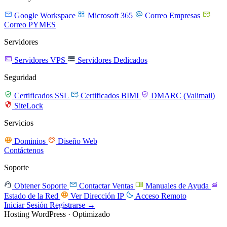




Google Workspace
Microsoft 365
Correo Empresas
Correo PYMES
Servidores


Servidores VPS
Servidores Dedicados
Seguridad



Certificados SSL
Certificados BIMI
DMARC (Valimail)

SiteLock
Servicios


Dominios
Diseño Web
Contáctenos
Soporte




Obtener Soporte
Contactar Ventas
Manuales de Ayuda


Estado de la Red
Ver Dirección IP
Acceso Remoto
Iniciar Sesión
Registrarse →
Hosting WordPress · Optimizado