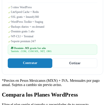
5 sitios WordPress
LiteSpeed Cache + Redis
SSL gratis + Imunify360
WordPress Toolkit + Staging
Backups diarios + on-demand
Dominio gratis 1 año
WP-CLI + Terminal
Soporte premium 24/7
🎁 Dominio
.MX
gratis 1er año
También: .COM, .COM.MX, .NET, .ORG
Contratar
Cotizar
*Precios en Pesos Mexicanos (MXN) + IVA. Mensuales por pago
anual. Sujetos a cambio sin previo aviso.
Compara los Planes WordPress
Elige el plan según el tamaño y necesidades de tu proyecto