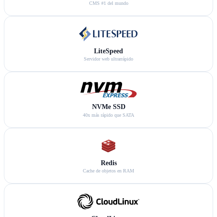
CMS #1 del mundo
LiteSpeed
Servidor web ultrarrápido
NVMe SSD
40x más rápido que SATA
Redis
Cache de objetos en RAM