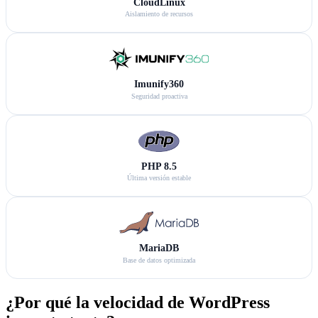
CloudLinux
Aislamiento de recursos
Imunify360
Seguridad proactiva
PHP 8.5
Última versión estable
MariaDB
Base de datos optimizada
¿Por qué la velocidad de WordPress