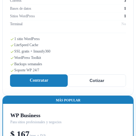
Correos
5
Bases de datos
1
Sitios WordPress
1
Terminal
No
1 sitio WordPress
LiteSpeed Cache
SSL gratis + Imunify360
WordPress Toolkit
Backups semanales
Soporte WP 24/7
Contratar
Cotizar
MÁS POPULAR
WP Business
Para sitios profesionales y negocios
$ 167
/mes + IVA