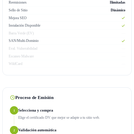
Reemisiones
Ilimitadas
Sello de Sitio
Dinámico
Mejora SEO
Instalación Disponible
Barra Verde (EV)
—
SAN/Multi-Dominio
Eval. Vulnerabilidad
—
Escaneo Malware
—
WildCard
—
Proceso de Emisión
Selecciona y compra
1
Elige el certificado DV que mejor se adapte a tu sitio web.
Validación automática
2