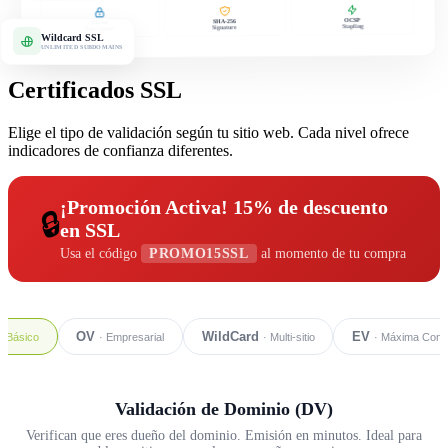
OCSP
SHA-256
256-bit
Stapling
Signature
Encryption
Wildcard SSL
UNLIMITED SUBDOMAINS
Certificados SSL
Elige el tipo de validación según tu sitio web. Cada nivel ofrece
indicadores de confianza diferentes.
¡Promoción Activa! 15% de descuento
🔒
en SSL
Usa el código
PROMO15SSL
al momento de tu compra
OV
WildCard
EV
· Básico
· Empresarial
· Multi-sitio
· Máxima Conf
Validación de Dominio (DV)
Verifican que eres dueño del dominio. Emisión en minutos. Ideal para