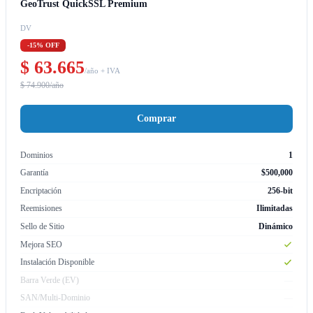
GeoTrust QuickSSL Premium
DV
-15% OFF
$ 63.665
/año + IVA
$ 74.900/año
Comprar
Dominios
1
Garantía
$500,000
Encriptación
256-bit
Reemisiones
Ilimitadas
Sello de Sitio
Dinámico
Mejora SEO
Instalación Disponible
Barra Verde (EV)
—
SAN/Multi-Dominio
—