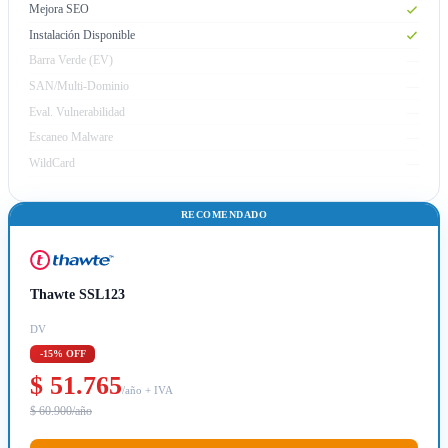
Mejora SEO
Instalación Disponible
Barra Verde (EV)
—
SAN/Multi-Dominio
—
Eval. Vulnerabilidad
—
Escaneo Malware
—
WildCard
—
RECOMENDADO
Thawte SSL123
DV
-15% OFF
$ 51.765
/año + IVA
$ 60.900/año