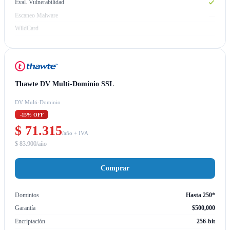
Eval. Vulnerabilidad
Escaneo Malware
—
WildCard
—
Thawte DV Multi-Dominio SSL
DV Multi-Dominio
-15% OFF
$ 71.315
/año + IVA
$ 83.900/año
Comprar
Dominios
Hasta 250*
Garantía
$500,000
Encriptación
256-bit