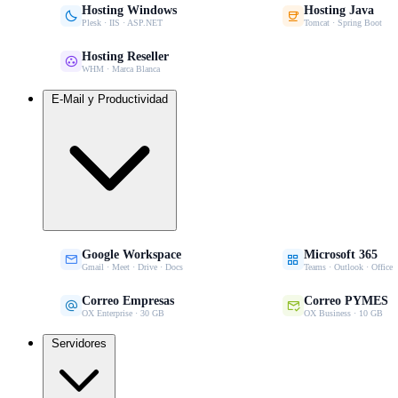
Hosting Windows
Hosting Java


Plesk · IIS · ASP.NET
Tomcat · Spring Boot
Hosting Reseller

WHM · Marca Blanca
E-Mail y Productividad
Google Workspace
Microsoft 365


Gmail · Meet · Drive · Docs
Teams · Outlook · Office
Correo Empresas
Correo PYMES


OX Enterprise · 30 GB
OX Business · 10 GB
Servidores