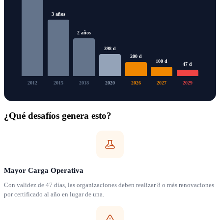
3 años
2 años
398 d
200 d
100 d
47 d
2012
2015
2018
2020
2026
2027
2029
¿Qué desafíos genera esto?
Mayor Carga Operativa
Con validez de 47 días, las organizaciones deben realizar 8 o más renovaciones
por certificado al año en lugar de una.