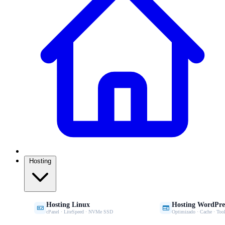
Hosting
Hosting Linux
Hosting WordPre


cPanel · LiteSpeed · NVMe SSD
Optimizado · Cache · Tool