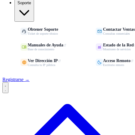
Soporte
Obtener Soporte
Contactar Ventas


Ticket de soporte técnico
Consultas comerciales
Manuales de Ayuda
Estado de la Red


Base de conocimiento
Monitoreo de servicios
Ver Dirección IP
Acceso Remoto


Consulta tu IP pública
Escritorio remoto
Registrarse →