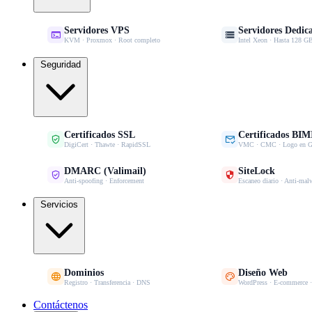
Servidores VPS
Servidores Dedic


KVM · Proxmox · Root completo
Intel Xeon · Hasta 128
Seguridad
Certificados SSL
Certificados BIM


DigiCert · Thawte · RapidSSL
VMC · CMC · Logo en G
DMARC (Valimail)
SiteLock


Anti-spoofing · Enforcement
Escaneo diario · Anti-mal
Servicios
Dominios
Diseño Web


Registro · Transferencia · DNS
WordPress · E-commerce 
Contáctenos