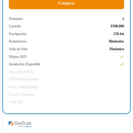
Comprar
Dominios
1
Garantía
$500,000
Encriptación
256-bit
Reemisiones
Ilimitadas
Sello de Sitio
Dinámico
Mejora SEO
Instalación Disponible
Barra Verde (EV)
—
SAN/Multi-Dominio
—
Eval. Vulnerabilidad
—
Escaneo Malware
—
WildCard
—