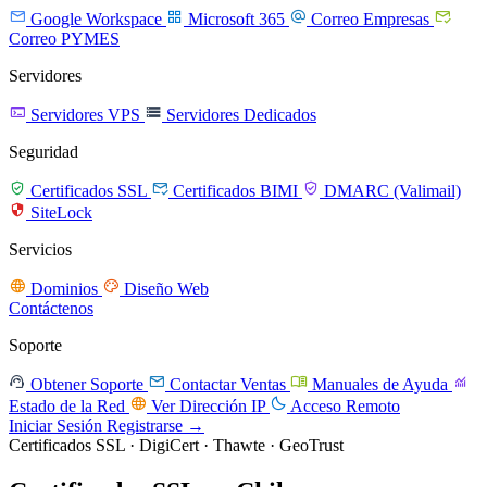




Google Workspace
Microsoft 365
Correo Empresas
Correo PYMES
Servidores


Servidores VPS
Servidores Dedicados
Seguridad



Certificados SSL
Certificados BIMI
DMARC (Valimail)

SiteLock
Servicios


Dominios
Diseño Web
Contáctenos
Soporte




Obtener Soporte
Contactar Ventas
Manuales de Ayuda


Estado de la Red
Ver Dirección IP
Acceso Remoto
Iniciar Sesión
Registrarse →
Certificados SSL · DigiCert · Thawte · GeoTrust