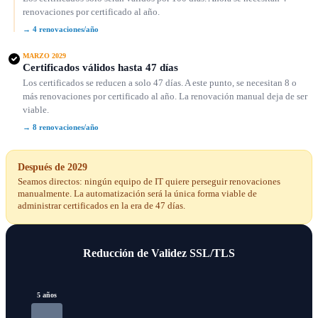
renovaciones por certificado al año.
→ 4 renovaciones/año
MARZO 2029
Certificados válidos hasta 47 días
Los certificados se reducen a solo 47 días. A este punto, se necesitan 8 o
más renovaciones por certificado al año. La renovación manual deja de ser
viable.
→ 8 renovaciones/año
Después de 2029
Seamos directos: ningún equipo de IT quiere perseguir renovaciones
manualmente. La automatización será la única forma viable de
administrar certificados en la era de 47 días.
Reducción de Validez SSL/TLS
5 años