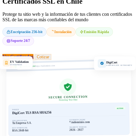
Certificados SSL en Chile
Protege tu sitio web y la información de tus clientes con certificados
SSL de las marcas más confiables del mundo
Encriptación 256-bit
Instalación
Emisión Rápida
Soporte 24/7
Ver Certificados
Cotizar
EV Validation
DigiCert
ENTERPRISE
CERTIFICATE AUTHORITY
https://tudominio.com
Certificate Valid
SECURE CONNECTION
Protecting Your Data
ACTIVE
ISSUER
DigiCert TLS RSA SHA256
COMMON NAME
ORGANIZATION
*.tudominio.com
Tu Empresa S.A.
VALIDITY PERIOD
KEY STRENGTH
2026 - 2027
RSA 2048-bit