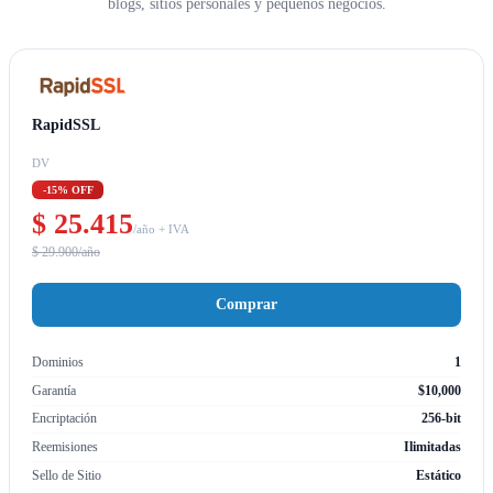
blogs, sitios personales y pequeños negocios.
RapidSSL
DV
-15% OFF
$ 25.415
/año + IVA
$ 29.900/año
Comprar
Dominios
1
Garantía
$10,000
Encriptación
256-bit
Reemisiones
Ilimitadas
Sello de Sitio
Estático