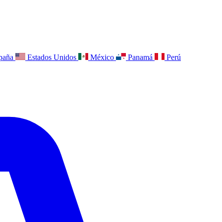
paña
Estados Unidos
México
Panamá
Perú