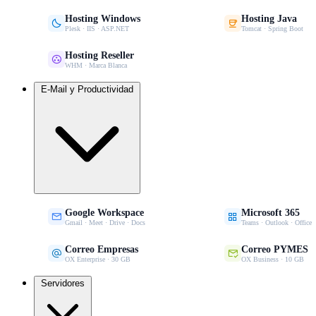
Hosting Windows
Hosting Java


Plesk · IIS · ASP.NET
Tomcat · Spring Boot
Hosting Reseller

WHM · Marca Blanca
E-Mail y Productividad
Google Workspace
Microsoft 365


Gmail · Meet · Drive · Docs
Teams · Outlook · Office
Correo Empresas
Correo PYMES


OX Enterprise · 30 GB
OX Business · 10 GB
Servidores