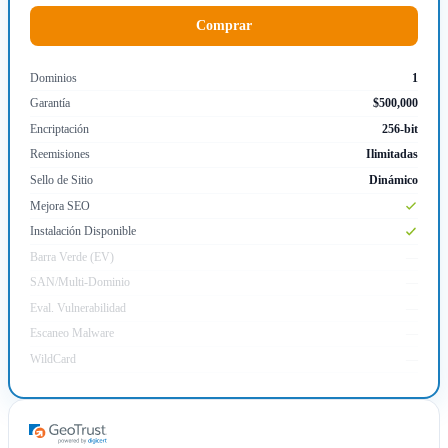
Comprar
Dominios
1
Garantía
$500,000
Encriptación
256-bit
Reemisiones
Ilimitadas
Sello de Sitio
Dinámico
Mejora SEO
Instalación Disponible
Barra Verde (EV)
—
SAN/Multi-Dominio
—
Eval. Vulnerabilidad
—
Escaneo Malware
—
WildCard
—