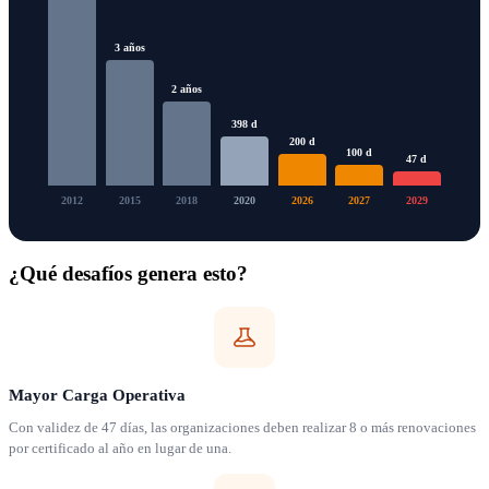
3 años
2 años
398 d
200 d
100 d
47 d
2012
2015
2018
2020
2026
2027
2029
¿Qué desafíos genera esto?
Mayor Carga Operativa
Con validez de 47 días, las organizaciones deben realizar 8 o más renovaciones
por certificado al año en lugar de una.