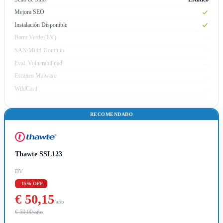
Mejora SEO
Instalación Disponible
Barra Verde (EV)
—
SAN/Multi-Dominio
—
Eval. Vulnerabilidad
—
Escaneo Malware
—
WildCard
—
RECOMENDADO
Thawte SSL123
DV
-15% OFF
€ 50,15
/año
€ 59,00/año