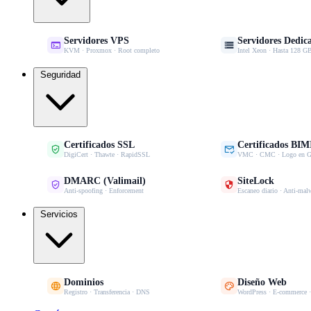
Servidores VPS
Servidores Dedic


KVM · Proxmox · Root completo
Intel Xeon · Hasta 128
Seguridad
Certificados SSL
Certificados BIM


DigiCert · Thawte · RapidSSL
VMC · CMC · Logo en G
DMARC (Valimail)
SiteLock


Anti-spoofing · Enforcement
Escaneo diario · Anti-mal
Servicios
Dominios
Diseño Web


Registro · Transferencia · DNS
WordPress · E-commerce 