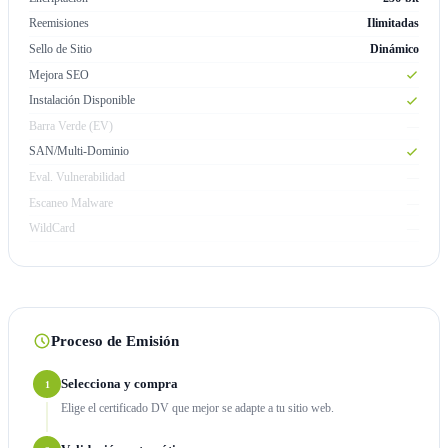
Reemisiones
Ilimitadas
Sello de Sitio
Dinámico
Mejora SEO
Instalación Disponible
Barra Verde (EV)
—
SAN/Multi-Dominio
Eval. Vulnerabilidad
—
Escaneo Malware
—
WildCard
—
Proceso de Emisión
Selecciona y compra
1
Elige el certificado DV que mejor se adapte a tu sitio web.