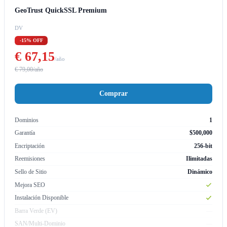
GeoTrust QuickSSL Premium
DV
-15% OFF
€ 67,15
/año
€ 79,00/año
Comprar
Dominios
1
Garantía
$500,000
Encriptación
256-bit
Reemisiones
Ilimitadas
Sello de Sitio
Dinámico
Mejora SEO
Instalación Disponible
Barra Verde (EV)
—
SAN/Multi-Dominio
—