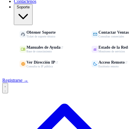
Contáctenos
Soporte
Obtener Soporte
Contactar Ventas


Ticket de soporte técnico
Consultas comerciales
Manuales de Ayuda
Estado de la Red


Base de conocimiento
Monitoreo de servicios
Ver Dirección IP
Acceso Remoto


Consulta tu IP pública
Escritorio remoto
Registrarse →