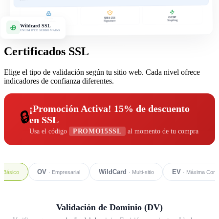
OCSP
SHA-256
256-bit
Stapling
Signature
Encryption
Wildcard SSL
UNLIMITED SUBDOMAINS
Certificados SSL
Elige el tipo de validación según tu sitio web. Cada nivel ofrece
indicadores de confianza diferentes.
¡Promoción Activa! 15% de descuento
🔒
en SSL
Usa el código
PROMO15SSL
al momento de tu compra
OV
WildCard
EV
· Básico
· Empresarial
· Multi-sitio
· Máxima Conf
Validación de Dominio (DV)