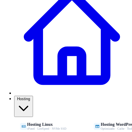
Hosting
Hosting Linux
Hosting WordPre


cPanel · LiteSpeed · NVMe SSD
Optimizado · Cache · Tool