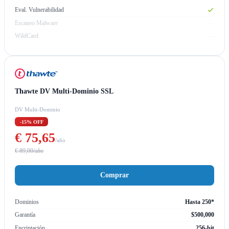
Eval. Vulnerabilidad
Escaneo Malware
—
WildCard
—
Thawte DV Multi-Dominio SSL
DV Multi-Dominio
-15% OFF
€ 75,65
/año
€ 89,00/año
Comprar
Dominios
Hasta 250*
Garantía
$500,000
Encriptación
256-bit