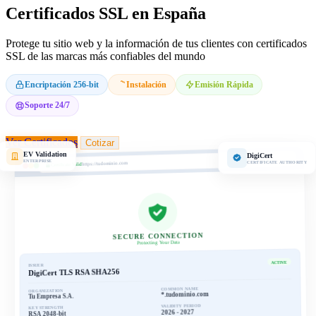
Certificados SSL en España
Protege tu sitio web y la información de tus clientes con certificados
SSL de las marcas más confiables del mundo
Encriptación 256-bit
Instalación
Emisión Rápida
Soporte 24/7
Ver Certificados
Cotizar
EV Validation
DigiCert
ENTERPRISE
CERTIFICATE AUTHORITY
https://tudominio.com
Certificate Valid
SECURE CONNECTION
Protecting Your Data
ACTIVE
ISSUER
DigiCert TLS RSA SHA256
COMMON NAME
ORGANIZATION
*.tudominio.com
Tu Empresa S.A.
VALIDITY PERIOD
KEY STRENGTH
2026 - 2027
RSA 2048-bit