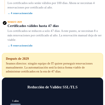
Los certificados solo serán válidos por 100 días. Ahora se necesitan 4
renovaciones por certificado al año.
→ 4 renovaciones/año
MARZO 2029
Certificados válidos hasta 47 días
Los certificados se reducen a solo 47 días. A este punto, se necesitan 8 o
más renovaciones por certificado al año. La renovación manual deja de ser
viable.
→ 8 renovaciones/año
Después de 2029
Seamos directos: ningún equipo de IT quiere perseguir renovaciones
manualmente. La automatización será la única forma viable de
administrar certificados en la era de 47 días.
Reducción de Validez SSL/TLS
5 años