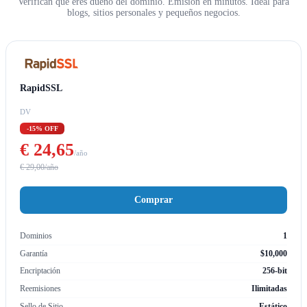
Verifican que eres dueño del dominio. Emisión en minutos. Ideal para
blogs, sitios personales y pequeños negocios.
RapidSSL
DV
-15% OFF
€ 24,65
/año
€ 29,00/año
Comprar
Dominios
1
Garantía
$10,000
Encriptación
256-bit
Reemisiones
Ilimitadas
Sello de Sitio
Estático