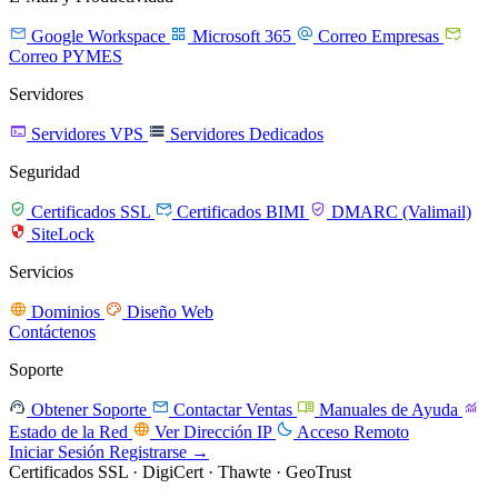




Google Workspace
Microsoft 365
Correo Empresas
Correo PYMES
Servidores


Servidores VPS
Servidores Dedicados
Seguridad



Certificados SSL
Certificados BIMI
DMARC (Valimail)

SiteLock
Servicios


Dominios
Diseño Web
Contáctenos
Soporte




Obtener Soporte
Contactar Ventas
Manuales de Ayuda


Estado de la Red
Ver Dirección IP
Acceso Remoto
Iniciar Sesión
Registrarse →
Certificados SSL · DigiCert · Thawte · GeoTrust