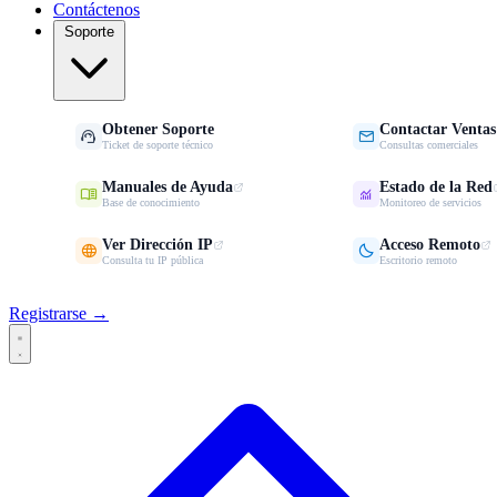
Contáctenos
Soporte
Obtener Soporte
Contactar Ventas


Ticket de soporte técnico
Consultas comerciales
Manuales de Ayuda
Estado de la Red


Base de conocimiento
Monitoreo de servicios
Ver Dirección IP
Acceso Remoto


Consulta tu IP pública
Escritorio remoto
Registrarse →