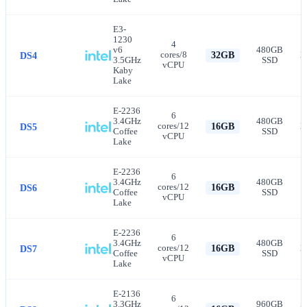
E3-
1230
4
v6
480GB
cores/8
2
DS4
32GB
3.5GHz
SSD
vCPU
Kaby
Lake
E-2236
6
3.4GHz
480GB
cores/12
2
DS5
16GB
Coffee
SSD
vCPU
Lake
E-2236
6
3.4GHz
480GB
cores/12
1
DS6
16GB
Coffee
SSD
vCPU
Lake
E-2236
6
3.4GHz
480GB
cores/12
2
DS7
16GB
Coffee
SSD
vCPU
Lake
E-2136
6
3.3GHz
960GB