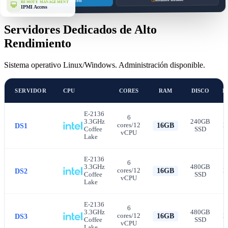
IPMI/KVM Access
REMOTE MANAGEMENT
IPMI Access
Servidores Dedicados de Alto
Rendimiento
Sistema operativo Linux/Windows. Administración disponible.
SERVIDOR
CPU
CORES
RAM
DISCO
B
E-2136
6
3.3GHz
240GB
cores/12
2
DS1
16GB
Coffee
SSD
vCPU
Lake
E-2136
6
3.3GHz
480GB
cores/12
2
DS2
16GB
Coffee
SSD
vCPU
Lake
E-2136
6
3.3GHz
480GB
cores/12
2
DS3
16GB
Coffee
SSD
vCPU
Lake