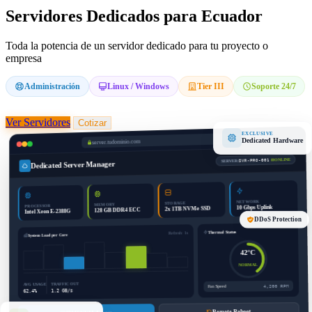
Servidores Dedicados para Ecuador
Toda la potencia de un servidor dedicado para tu proyecto o
empresa
Administración
Linux / Windows
Tier III
Soporte 24/7
Ver Servidores
Cotizar
EXCLUSIVE
Dedicated Hardware
server.tudominio.com
ONLINE
SVR-PRO-001
SERVER:
Dedicated Server Manager
NETWORK
STORAGE
MEMORY
PROCESSOR
10 Gbps Uplink
2x 1TB NVMe SSD
128 GB DDR4 ECC
Intel Xeon E-2388G
DDoS Protection
Thermal Status
Refresh: 1s
System Load per Core
42°C
NORMAL
TRAFFIC OUT
AVG USAGE
4,200 RPM
Fan Speed
1.2 GB/s
62.4%
Remote Reboot