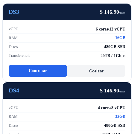
DS3
$ 146.90
/mes
6 cores/12 vCPU
vCPU
16GB
RAM
480GB SSD
Disco
20TB / 1Gbps
Transferencia
Contratar
Cotizar
DS4
$ 146.90
/mes
4 cores/8 vCPU
vCPU
32GB
RAM
480GB SSD
Disco