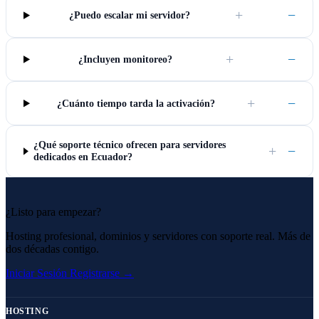
+
−
¿Puedo escalar mi servidor?
+
−
¿Incluyen monitoreo?
+
−
¿Cuánto tiempo tarda la activación?
¿Qué soporte técnico ofrecen para servidores
+
−
dedicados en Ecuador?
¿Listo para empezar?
Hosting profesional, dominios y servidores con soporte real. Más de
dos décadas contigo.
Iniciar Sesión
Registrarse →
HOSTING