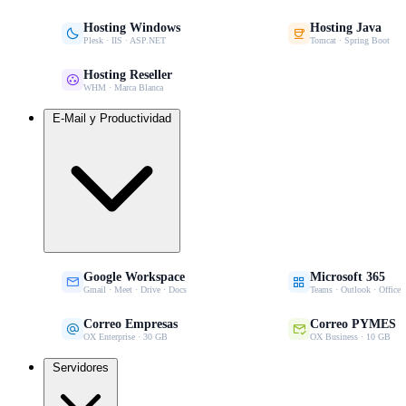
Hosting Windows
Hosting Java


Plesk · IIS · ASP.NET
Tomcat · Spring Boot
Hosting Reseller

WHM · Marca Blanca
E-Mail y Productividad
Google Workspace
Microsoft 365


Gmail · Meet · Drive · Docs
Teams · Outlook · Office
Correo Empresas
Correo PYMES


OX Enterprise · 30 GB
OX Business · 10 GB
Servidores