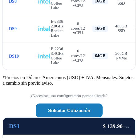
cores/12
2
DS8
16GB
Coffee
SSD
vCPU
Lake
E-2336
6
2.9GHz
480GB
cores/12
2
DS9
16GB
Rocket
SSD
vCPU
Lake
E-2236
6
3.4GHz
500GB
cores/12
DS10
64GB
Coffee
NVMe
vCPU
Lake
*Precios en Dólares Americanos (USD) + IVA. Mensuales. Sujetos
a cambio sin previo aviso.
¿Necesitas una configuración personalizada?
Solicitar Cotización
DS1
$ 139.90
/mes