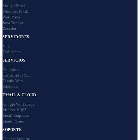
Linux cPanel
Windows Plesk
WordPress
Java Tomcat
Reseller
SERVIDORES
VPS
Dedicados
SERVICIOS
Dominios
Certificados SSL
Diseño Web
SiteLock
EMAIL & CLOUD
Google Workspace
Microsoft 365
Email Empresas
Email Pymes
SOPORTE
Obtener Soporte