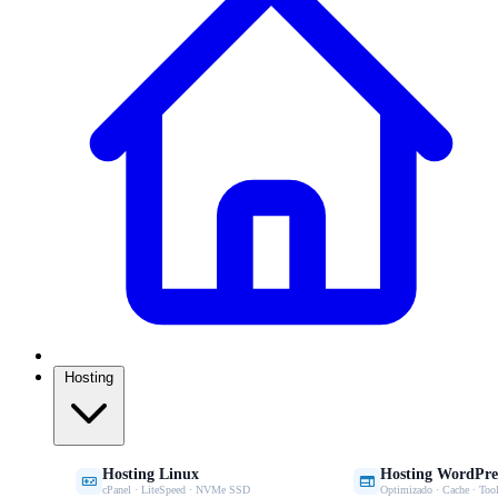
Hosting
Hosting Linux
Hosting WordPre


cPanel · LiteSpeed · NVMe SSD
Optimizado · Cache · Tool