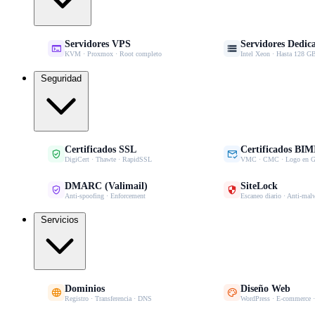
Servidores VPS
Servidores Dedic


KVM · Proxmox · Root completo
Intel Xeon · Hasta 128
Seguridad
Certificados SSL
Certificados BIM


DigiCert · Thawte · RapidSSL
VMC · CMC · Logo en G
DMARC (Valimail)
SiteLock


Anti-spoofing · Enforcement
Escaneo diario · Anti-mal
Servicios
Dominios
Diseño Web


Registro · Transferencia · DNS
WordPress · E-commerce 