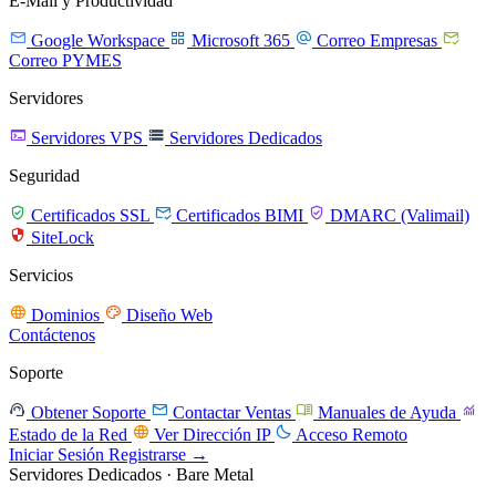
E-Mail y Productividad




Google Workspace
Microsoft 365
Correo Empresas
Correo PYMES
Servidores


Servidores VPS
Servidores Dedicados
Seguridad



Certificados SSL
Certificados BIMI
DMARC (Valimail)

SiteLock
Servicios


Dominios
Diseño Web
Contáctenos
Soporte




Obtener Soporte
Contactar Ventas
Manuales de Ayuda


Estado de la Red
Ver Dirección IP
Acceso Remoto
Iniciar Sesión
Registrarse →
Servidores Dedicados · Bare Metal