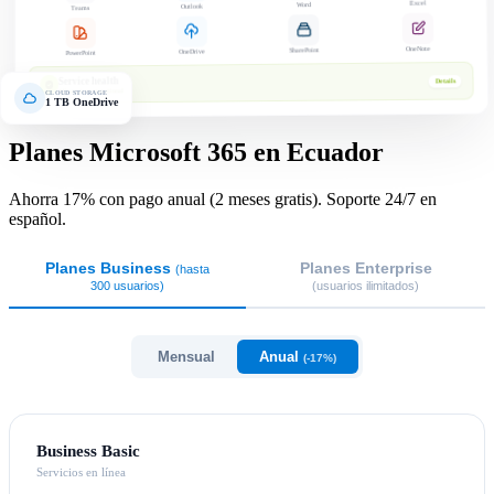
Excel
Word
Outlook
Teams
OneNote
SharePoint
OneDrive
PowerPoint
Service health
Details
All services operational
CLOUD STORAGE
1 TB OneDrive
Planes Microsoft 365 en Ecuador
Ahorra 17% con pago anual (2 meses gratis). Soporte 24/7 en
español.
Planes Business
Planes Enterprise
(hasta
300 usuarios)
(usuarios ilimitados)
Mensual
Anual
(-17%)
Business Basic
Servicios en línea