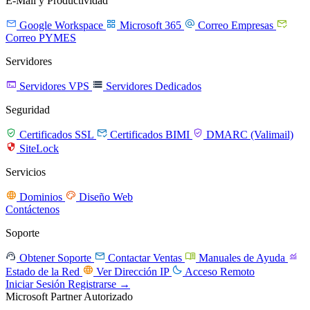
E-Mail y Productividad




Google Workspace
Microsoft 365
Correo Empresas
Correo PYMES
Servidores


Servidores VPS
Servidores Dedicados
Seguridad



Certificados SSL
Certificados BIMI
DMARC (Valimail)

SiteLock
Servicios


Dominios
Diseño Web
Contáctenos
Soporte




Obtener Soporte
Contactar Ventas
Manuales de Ayuda


Estado de la Red
Ver Dirección IP
Acceso Remoto
Iniciar Sesión
Registrarse →
Microsoft Partner Autorizado