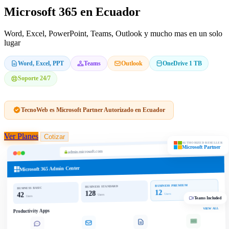
Microsoft 365 en Ecuador
Word, Excel, PowerPoint, Teams, Outlook y mucho mas en un solo
lugar
Word, Excel, PPT
Teams
Outlook
OneDrive 1 TB
Soporte 24/7
TecnoWeb es Microsoft Partner Autorizado en Ecuador
Ver Planes
Cotizar
AUTHORIZED RESELLER
Microsoft Partner
admin.microsoft.com
Microsoft 365 Admin Center
BUSINESS PREMIUM
BUSINESS STANDARD
BUSINESS BASIC
12
128
42
Users
Users
Users
Teams Included
VIEW ALL
Productivity Apps