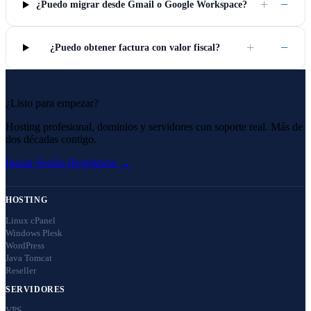
+
−
¿Puedo migrar desde Gmail o Google Workspace?
+
−
¿Puedo obtener factura con valor fiscal?
¿Listo para empezar?
Hosting profesional, dominios y servidores con soporte real. Más de
dos décadas contigo.
Iniciar Sesión
Registrarse →
HOSTING
Linux cPanel
Windows Plesk
WordPress
Java Tomcat
Reseller
SERVIDORES
VPS