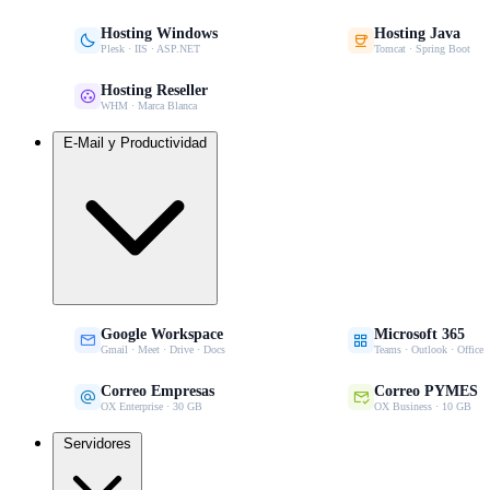
Hosting Windows
Hosting Java


Plesk · IIS · ASP.NET
Tomcat · Spring Boot
Hosting Reseller

WHM · Marca Blanca
E-Mail y Productividad
Google Workspace
Microsoft 365


Gmail · Meet · Drive · Docs
Teams · Outlook · Office
Correo Empresas
Correo PYMES


OX Enterprise · 30 GB
OX Business · 10 GB
Servidores