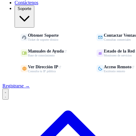
Contáctenos
Soporte
Obtener Soporte
Contactar Ventas


Ticket de soporte técnico
Consultas comerciales
Manuales de Ayuda
Estado de la Red


Base de conocimiento
Monitoreo de servicios
Ver Dirección IP
Acceso Remoto


Consulta tu IP pública
Escritorio remoto
Registrarse →