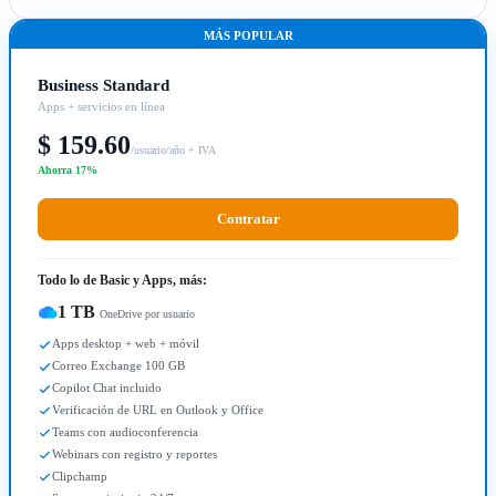
MÁS POPULAR
Business Standard
Apps + servicios en línea
$ 159.60
/usuario/año + IVA
Ahorra 17%
Contratar
Todo lo de Basic y Apps, más:
1 TB
OneDrive por usuario
Apps desktop + web + móvil
Correo Exchange 100 GB
Copilot Chat incluido
Verificación de URL en Outlook y Office
Teams con audioconferencia
Webinars con registro y reportes
Clipchamp