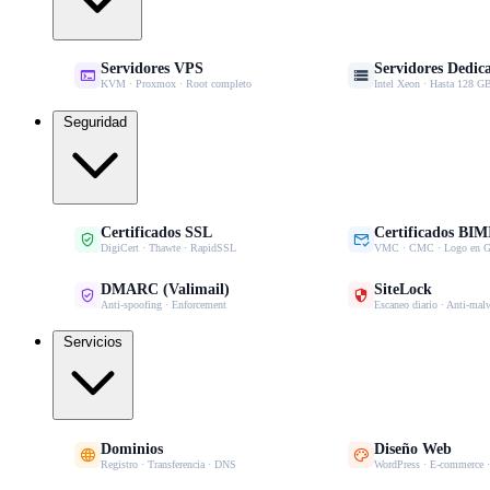
Servidores VPS
Servidores Dedic


KVM · Proxmox · Root completo
Intel Xeon · Hasta 128
Seguridad
Certificados SSL
Certificados BIM


DigiCert · Thawte · RapidSSL
VMC · CMC · Logo en G
DMARC (Valimail)
SiteLock


Anti-spoofing · Enforcement
Escaneo diario · Anti-mal
Servicios
Dominios
Diseño Web


Registro · Transferencia · DNS
WordPress · E-commerce 