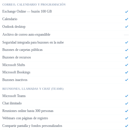
CORREO, CALENDARIO Y PROGRAMACIÓN
Exchange Online — buzón 100 GB
Calendario
Outlook desktop
—
Archivo de correo auto-expandible
Seguridad integrada para buzones en la nube
Buzones de carpetas públicas
Buzones de recursos
Microsoft Shifts
Microsoft Bookings
Buzones inactivos
REUNIONES, LLAMADAS Y CHAT (TEAMS)
Microsoft Teams
Chat ilimitado
Reuniones online hasta 300 personas
Webinars con páginas de registro
Compartir pantalla y fondos personalizados