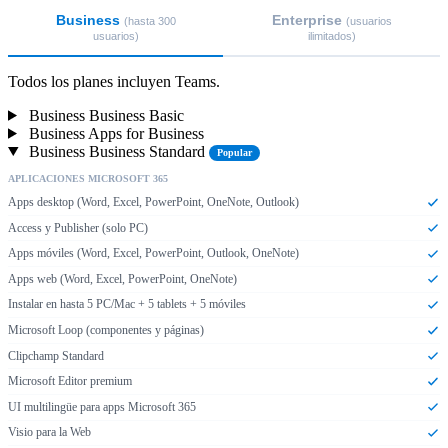
Business
Enterprise
(hasta 300
(usuarios
usuarios)
ilimitados)
Todos los planes incluyen Teams.
Business Business Basic
Business Apps for Business
Business Business Standard
Popular
APLICACIONES MICROSOFT 365
Apps desktop (Word, Excel, PowerPoint, OneNote, Outlook)
Access y Publisher (solo PC)
Apps móviles (Word, Excel, PowerPoint, Outlook, OneNote)
Apps web (Word, Excel, PowerPoint, OneNote)
Instalar en hasta 5 PC/Mac + 5 tablets + 5 móviles
Microsoft Loop (componentes y páginas)
Clipchamp Standard
Microsoft Editor premium
UI multilingüe para apps Microsoft 365
Visio para la Web