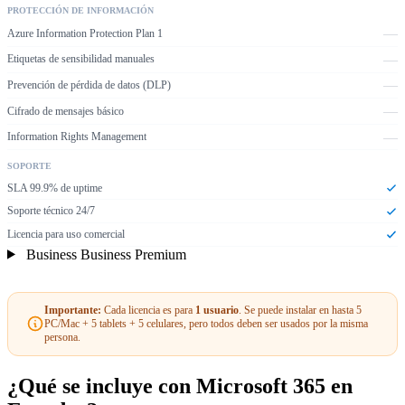
PROTECCIÓN DE INFORMACIÓN
—
Azure Information Protection Plan 1
—
Etiquetas de sensibilidad manuales
—
Prevención de pérdida de datos (DLP)
—
Cifrado de mensajes básico
—
Information Rights Management
SOPORTE
SLA 99.9% de uptime
Soporte técnico 24/7
Licencia para uso comercial
Business Business Premium
Importante:
Cada licencia es para
1 usuario
. Se puede instalar en hasta 5
PC/Mac + 5 tablets + 5 celulares, pero todos deben ser usados por la misma
persona.
¿Qué se incluye con Microsoft 365 en