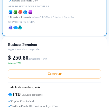
Soporte prioritario 24/7
APPS DESKTOP, WEB Y MÓVILES
1 licencia = 1 usuario
en hasta 5 PC/Mac + 5 tablets + 5 móviles
SERVICIOS EN LÍNEA
Business Premium
Apps + servicios + seguridad
$ 250.80
/usuario/año + IVA
Ahorra 17%
Contratar
Todo lo de Standard, más:
1 TB
OneDrive por usuario
Copilot Chat incluido
Verificación de URL en Outlook y Office