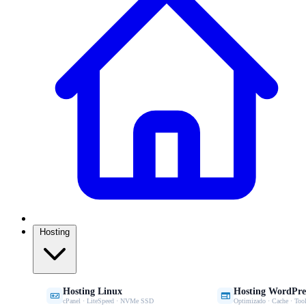
Hosting
Hosting Linux
Hosting WordPre


cPanel · LiteSpeed · NVMe SSD
Optimizado · Cache · Tool