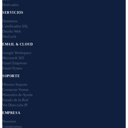
Dedicados
SERVICIOS
Dominios
Certificados SSL
Diseño Web
SiteLock
EMAIL & CLOUD
Google Workspace
Microsoft 365
Email Empresas
Email Pymes
SOPORTE
Obtener Soporte
Contactar Ventas
Manuales de Ayuda
Estado de la Red
Ver Dirección IP
EMPRESA
Nosotros
Contáctenos