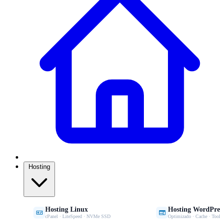
Hosting
Hosting Linux
Hosting WordPre


cPanel · LiteSpeed · NVMe SSD
Optimizado · Cache · Tool