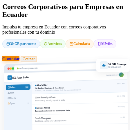
Correos Corporativos para Empresas en
Ecuador
Impulsa tu empresa en Ecuador con correos corporativos
profesionales con tu dominio
30 GB por cuenta
Antivirus
Calendario
Móviles
Contratar
Cotizar
30 GB Storage
PER MAILBOX
mail.tuempresa.com
tuempresa.com
OX App Suite
10:42 AM
Alex Miller
Inbox
18
Q4 Project Strategy & Roadmap
Hi Team, I've attached the latest draft for our expansion plans...
Sent
09:15 AM
Cloud Security Admin
Drafts
Your weekly security report is ready
Spam
0
Yesterday
Invoice #8842
Payment confirmed for Enterprise Suite
Oct 12
Sarah Thompson
Feedback on the new UI components