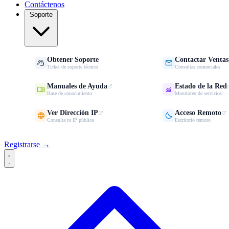
Contáctenos
Soporte
Obtener Soporte
Contactar Ventas


Ticket de soporte técnico
Consultas comerciales
Manuales de Ayuda
Estado de la Red


Base de conocimiento
Monitoreo de servicios
Ver Dirección IP
Acceso Remoto


Consulta tu IP pública
Escritorio remoto
Registrarse →