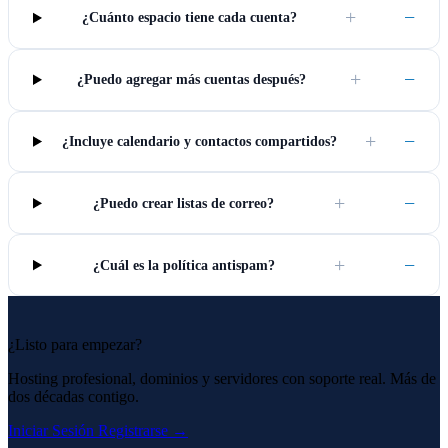
+
−
¿Cuánto espacio tiene cada cuenta?
+
−
¿Puedo agregar más cuentas después?
+
−
¿Incluye calendario y contactos compartidos?
+
−
¿Puedo crear listas de correo?
+
−
¿Cuál es la política antispam?
¿Listo para empezar?
Hosting profesional, dominios y servidores con soporte real. Más de
dos décadas contigo.
Iniciar Sesión
Registrarse →