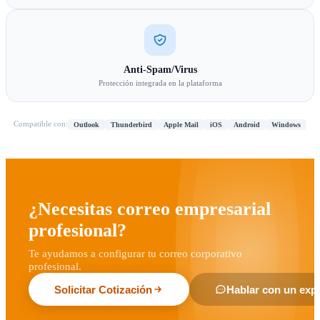
Anti-Spam/Virus
Protección integrada en la plataforma
Compatible con:
Outlook
Thunderbird
Apple Mail
iOS
Android
Windows
¿Necesitas correo empresarial
profesional?
Te ayudamos a configurar tu correo corporativo
profesional.
Solicitar Cotización
Hablar con un exp