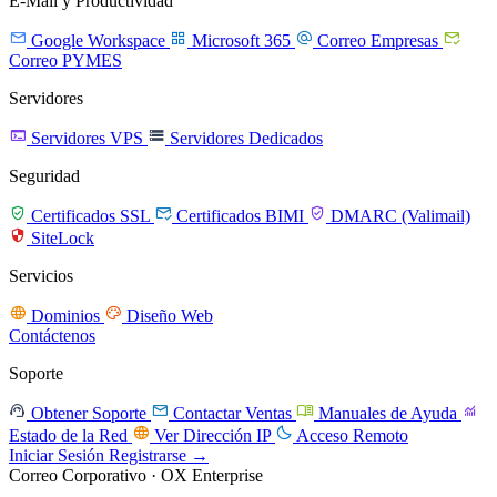
E-Mail y Productividad




Google Workspace
Microsoft 365
Correo Empresas
Correo PYMES
Servidores


Servidores VPS
Servidores Dedicados
Seguridad



Certificados SSL
Certificados BIMI
DMARC (Valimail)

SiteLock
Servicios


Dominios
Diseño Web
Contáctenos
Soporte




Obtener Soporte
Contactar Ventas
Manuales de Ayuda


Estado de la Red
Ver Dirección IP
Acceso Remoto
Iniciar Sesión
Registrarse →
Correo Corporativo · OX Enterprise