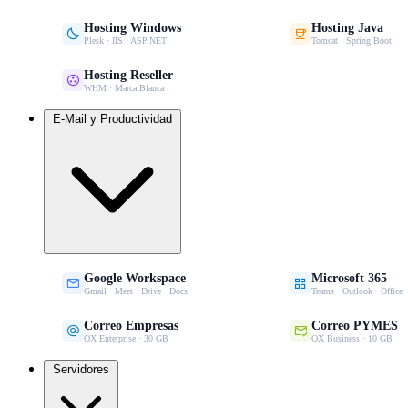
Hosting Windows
Hosting Java


Plesk · IIS · ASP.NET
Tomcat · Spring Boot
Hosting Reseller

WHM · Marca Blanca
E-Mail y Productividad
Google Workspace
Microsoft 365


Gmail · Meet · Drive · Docs
Teams · Outlook · Office
Correo Empresas
Correo PYMES


OX Enterprise · 30 GB
OX Business · 10 GB
Servidores