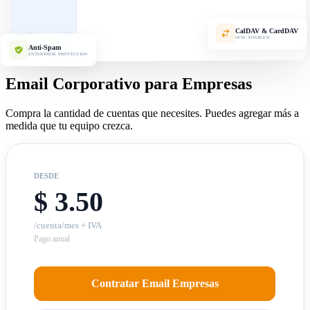
CalDAV & CardDAV
2026
AUGUST
SYNC ENABLED
S
F
T
W
T
M
S
7
6
5
4
3
Anti-Spam
2
1
14
13
12
11
10
9
8
ENTERPRISE PROTECTION
Email Corporativo para Empresas
Compra la cantidad de cuentas que necesites. Puedes agregar más a
medida que tu equipo crezca.
DESDE
$ 3.50
/cuenta/mes + IVA
Pago anual
Contratar Email Empresas