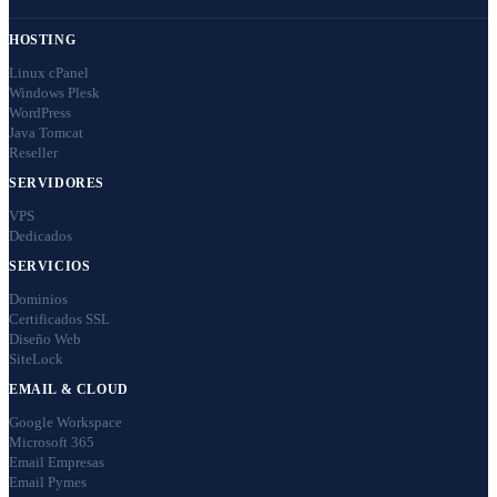
HOSTING
Linux cPanel
Windows Plesk
WordPress
Java Tomcat
Reseller
SERVIDORES
VPS
Dedicados
SERVICIOS
Dominios
Certificados SSL
Diseño Web
SiteLock
EMAIL & CLOUD
Google Workspace
Microsoft 365
Email Empresas
Email Pymes