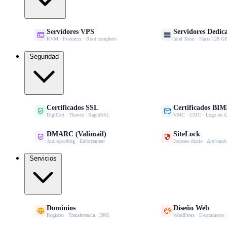
Servidores VPS
Servidores Dedic


KVM · Proxmox · Root completo
Intel Xeon · Hasta 128
Seguridad
Certificados SSL
Certificados BIM


DigiCert · Thawte · RapidSSL
VMC · CMC · Logo en G
DMARC (Valimail)
SiteLock


Anti-spoofing · Enforcement
Escaneo diario · Anti-mal
Servicios
Dominios
Diseño Web


Registro · Transferencia · DNS
WordPress · E-commerce 