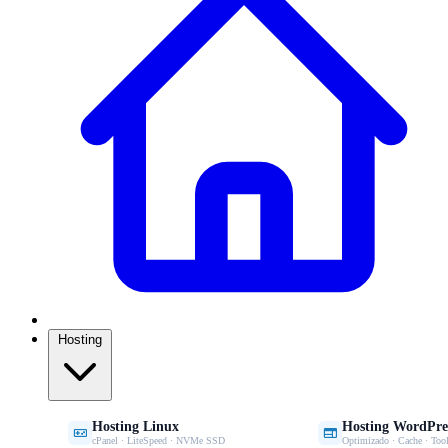
Hosting
Hosting Linux
Hosting WordPre


cPanel · LiteSpeed · NVMe SSD
Optimizado · Cache · Tool