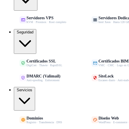
Servidores VPS
Servidores Dedic


KVM · Proxmox · Root completo
Intel Xeon · Hasta 128
Seguridad
Certificados SSL
Certificados BIM


DigiCert · Thawte · RapidSSL
VMC · CMC · Logo en G
DMARC (Valimail)
SiteLock


Anti-spoofing · Enforcement
Escaneo diario · Anti-mal
Servicios
Dominios
Diseño Web


Registro · Transferencia · DNS
WordPress · E-commerce 