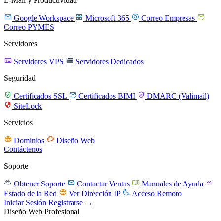
E-Mail y Productividad




Google Workspace
Microsoft 365
Correo Empresas
Correo PYMES
Servidores


Servidores VPS
Servidores Dedicados
Seguridad



Certificados SSL
Certificados BIMI
DMARC (Valimail)

SiteLock
Servicios


Dominios
Diseño Web
Contáctenos
Soporte




Obtener Soporte
Contactar Ventas
Manuales de Ayuda


Estado de la Red
Ver Dirección IP
Acceso Remoto
Iniciar Sesión
Registrarse →
Diseño Web Profesional