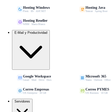
Hosting Windows
Hosting Java


Plesk · IIS · ASP.NET
Tomcat · Spring Boot
Hosting Reseller

WHM · Marca Blanca
E-Mail y Productividad
Google Workspace
Microsoft 365


Gmail · Meet · Drive · Docs
Teams · Outlook · Office
Correo Empresas
Correo PYMES


OX Enterprise · 30 GB
OX Business · 10 GB
Servidores