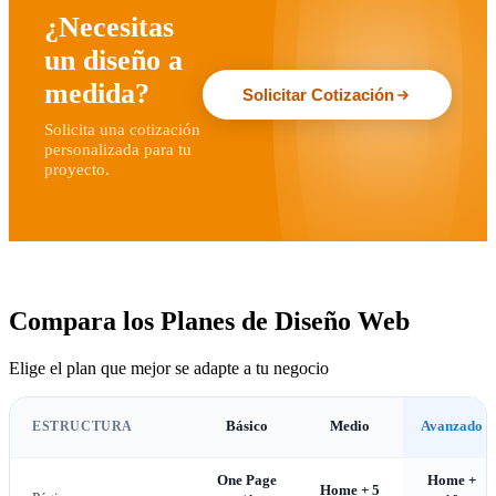
¿Necesitas
un diseño a
medida?
Solicitar Cotización
Solicita una cotización
personalizada para tu
proyecto.
Compara los Planes de Diseño Web
Elige el plan que mejor se adapte a tu negocio
ESTRUCTURA
Básico
Medio
Avanzado
One Page
Home +
Home + 5