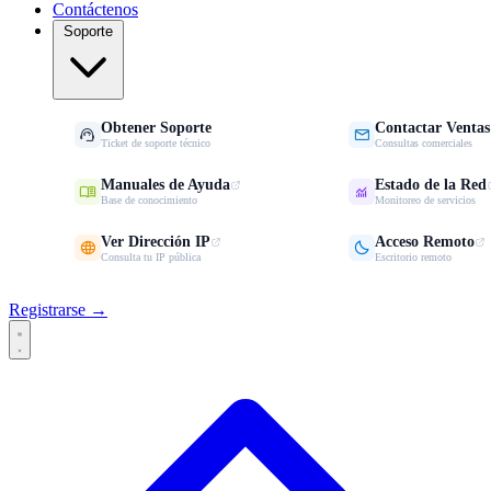
Contáctenos
Soporte
Obtener Soporte
Contactar Ventas


Ticket de soporte técnico
Consultas comerciales
Manuales de Ayuda
Estado de la Red


Base de conocimiento
Monitoreo de servicios
Ver Dirección IP
Acceso Remoto


Consulta tu IP pública
Escritorio remoto
Registrarse →