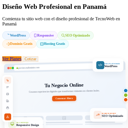
Diseño Web Profesional en Panamá
Comienza tu sitio web con el diseño profesional de TecnoWeb en
Panamá
WordPress
Responsive
SEO Optimizado
Dominio Gratis
Hosting Gratis
Ver Planes
Cotizar
CMS PLATFORM
WordPress
preview.tudominio.com
Tu Negocio Online
Creamos experiencias digitales que transforman visitantes en clientes leales.
Comenzar Ahora
SEARCH READY
SEO Optimizado
ALL DEVICES
Responsive Design