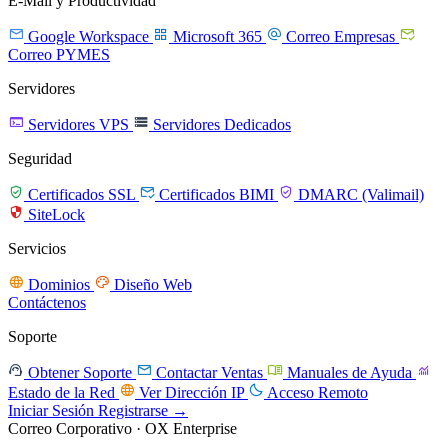
E-Mail y Productividad




Google Workspace
Microsoft 365
Correo Empresas
Correo PYMES
Servidores


Servidores VPS
Servidores Dedicados
Seguridad



Certificados SSL
Certificados BIMI
DMARC (Valimail)

SiteLock
Servicios


Dominios
Diseño Web
Contáctenos
Soporte




Obtener Soporte
Contactar Ventas
Manuales de Ayuda


Estado de la Red
Ver Dirección IP
Acceso Remoto
Iniciar Sesión
Registrarse →
Correo Corporativo · OX Enterprise