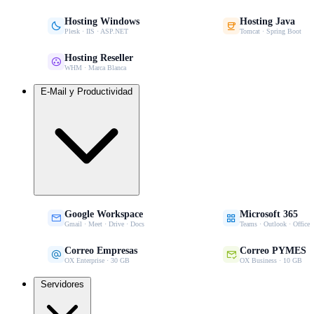
Hosting Windows
Hosting Java


Plesk · IIS · ASP.NET
Tomcat · Spring Boot
Hosting Reseller

WHM · Marca Blanca
E-Mail y Productividad
Google Workspace
Microsoft 365


Gmail · Meet · Drive · Docs
Teams · Outlook · Office
Correo Empresas
Correo PYMES


OX Enterprise · 30 GB
OX Business · 10 GB
Servidores