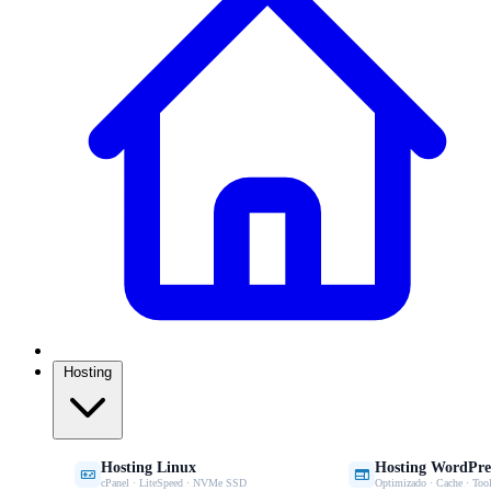
Hosting
Hosting Linux
Hosting WordPre


cPanel · LiteSpeed · NVMe SSD
Optimizado · Cache · Tool