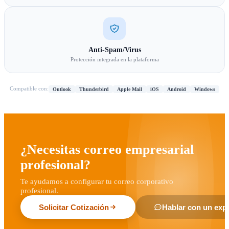
Anti-Spam/Virus
Protección integrada en la plataforma
Compatible con:
Outlook
Thunderbird
Apple Mail
iOS
Android
Windows
¿Necesitas correo empresarial
profesional?
Te ayudamos a configurar tu correo corporativo
profesional.
Solicitar Cotización
Hablar con un exp