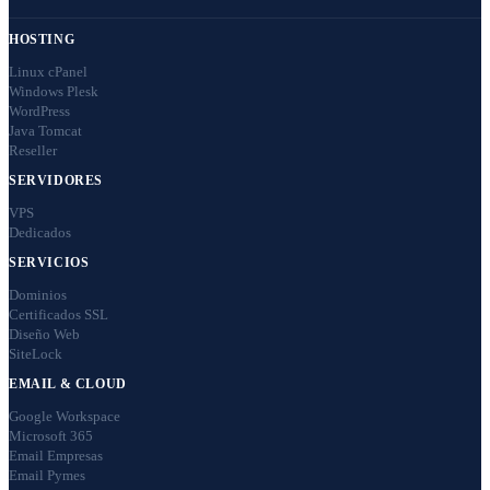
HOSTING
Linux cPanel
Windows Plesk
WordPress
Java Tomcat
Reseller
SERVIDORES
VPS
Dedicados
SERVICIOS
Dominios
Certificados SSL
Diseño Web
SiteLock
EMAIL & CLOUD
Google Workspace
Microsoft 365
Email Empresas
Email Pymes