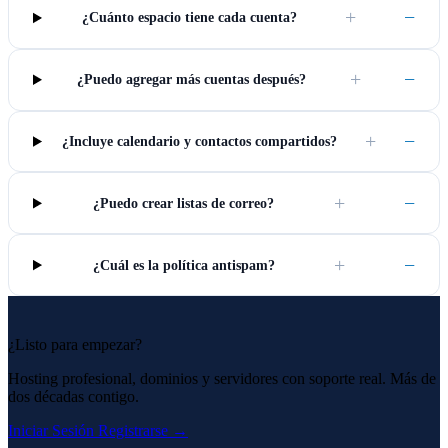
+
−
¿Cuánto espacio tiene cada cuenta?
+
−
¿Puedo agregar más cuentas después?
+
−
¿Incluye calendario y contactos compartidos?
+
−
¿Puedo crear listas de correo?
+
−
¿Cuál es la política antispam?
¿Listo para empezar?
Hosting profesional, dominios y servidores con soporte real. Más de
dos décadas contigo.
Iniciar Sesión
Registrarse →