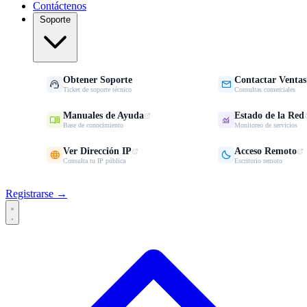
Contáctenos
Soporte
Obtener Soporte
Contactar Ventas


Ticket de soporte técnico
Consultas comerciales
Manuales de Ayuda
Estado de la Red


Base de conocimiento
Monitoreo de servicios
Ver Dirección IP
Acceso Remoto


Consulta tu IP pública
Escritorio remoto
Registrarse →