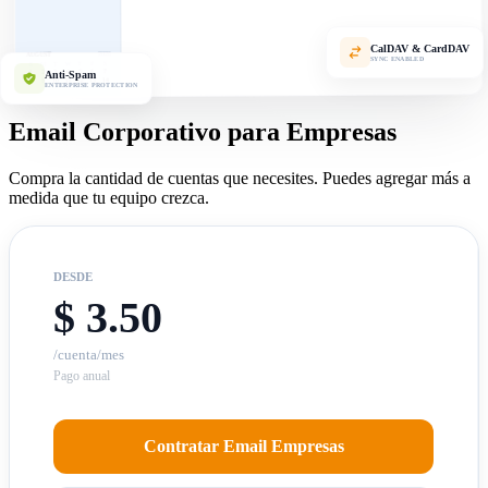
CalDAV & CardDAV
2026
AUGUST
SYNC ENABLED
S
F
T
W
T
M
S
7
6
5
4
3
Anti-Spam
2
1
14
13
12
11
10
9
8
ENTERPRISE PROTECTION
Email Corporativo para Empresas
Compra la cantidad de cuentas que necesites. Puedes agregar más a
medida que tu equipo crezca.
DESDE
$ 3.50
/cuenta/mes
Pago anual
Contratar Email Empresas