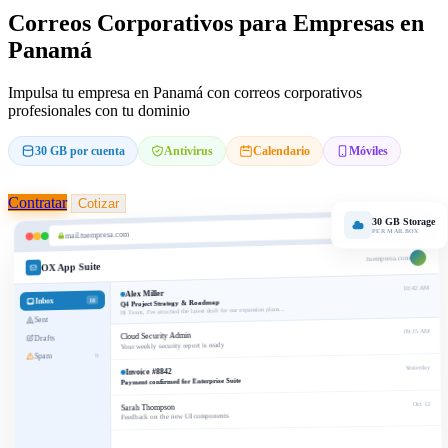
Correos Corporativos para Empresas en
Panamá
Impulsa tu empresa en Panamá con correos corporativos
profesionales con tu dominio
30 GB por cuenta
Antivirus
Calendario
Móviles
Contratar
Cotizar
30 GB Storage
PER MAILBOX
mail.tuempresa.com
tuempresa.com
OX App Suite
10:42 AM
Alex Miller
Inbox
18
Q4 Project Strategy & Roadmap
Hi Team, I've attached the latest draft for our expansion plans...
Sent
09:15 AM
Cloud Security Admin
Drafts
Your weekly security report is ready
Spam
0
Yesterday
Invoice #8842
Payment confirmed for Enterprise Suite
Oct 12
Sarah Thompson
Feedback on the new UI components