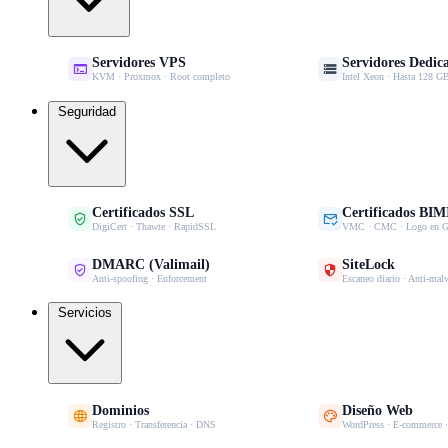
Servidores VPS
Servidores Dedic


KVM · Proxmox · Root completo
Intel Xeon · Hasta 128
Seguridad
Certificados SSL
Certificados BIM


DigiCert · Thawte · RapidSSL
VMC · CMC · Logo en G
DMARC (Valimail)
SiteLock


Anti-spoofing · Enforcement
Escaneo diario · Anti-mal
Servicios
Dominios
Diseño Web


Registro · Transferencia · DNS
WordPress · E-commerce 