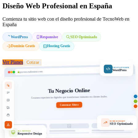
Diseño Web Profesional en España
Comienza tu sitio web con el diseño profesional de TecnoWeb en
España
WordPress
Responsive
SEO Optimizado
Dominio Gratis
Hosting Gratis
Ver Planes
Cotizar
CMS PLATFORM
WordPress
preview.tudominio.com
Tu Negocio Online
Creamos experiencias digitales que transforman visitantes en clientes leales.
Comenzar Ahora
SEARCH READY
SEO Optimizado
ALL DEVICES
Responsive Design