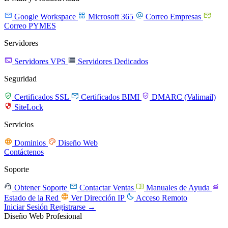




Google Workspace
Microsoft 365
Correo Empresas
Correo PYMES
Servidores


Servidores VPS
Servidores Dedicados
Seguridad



Certificados SSL
Certificados BIMI
DMARC (Valimail)

SiteLock
Servicios


Dominios
Diseño Web
Contáctenos
Soporte




Obtener Soporte
Contactar Ventas
Manuales de Ayuda


Estado de la Red
Ver Dirección IP
Acceso Remoto
Iniciar Sesión
Registrarse →
Diseño Web Profesional