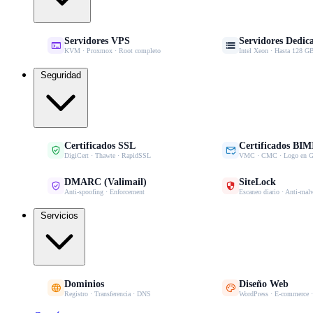
Servidores VPS
Servidores Dedic


KVM · Proxmox · Root completo
Intel Xeon · Hasta 128
Seguridad
Certificados SSL
Certificados BIM


DigiCert · Thawte · RapidSSL
VMC · CMC · Logo en G
DMARC (Valimail)
SiteLock


Anti-spoofing · Enforcement
Escaneo diario · Anti-mal
Servicios
Dominios
Diseño Web


Registro · Transferencia · DNS
WordPress · E-commerce 