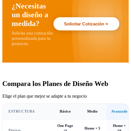
¿Necesitas
un diseño a
medida?
Solicitar Cotización
Solicita una cotización
personalizada para tu
proyecto.
Compara los Planes de Diseño Web
Elige el plan que mejor se adapte a tu negocio
ESTRUCTURA
Básico
Medio
Avanzado
One Page
Home +
Home + 5
Páginas