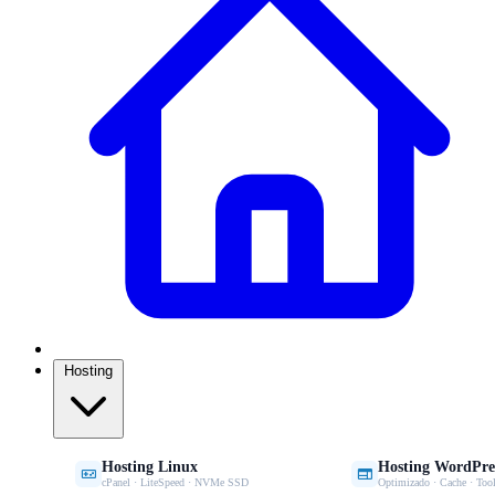
Hosting
Hosting Linux
Hosting WordPre


cPanel · LiteSpeed · NVMe SSD
Optimizado · Cache · Tool