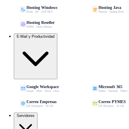
Hosting Windows
Hosting Java


Plesk · IIS · ASP.NET
Tomcat · Spring Boot
Hosting Reseller

WHM · Marca Blanca
E-Mail y Productividad
Google Workspace
Microsoft 365


Gmail · Meet · Drive · Docs
Teams · Outlook · Office
Correo Empresas
Correo PYMES


OX Enterprise · 30 GB
OX Business · 10 GB
Servidores