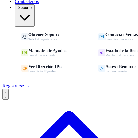
Contáctenos
Soporte
Obtener Soporte
Contactar Ventas


Ticket de soporte técnico
Consultas comerciales
Manuales de Ayuda
Estado de la Red


Base de conocimiento
Monitoreo de servicios
Ver Dirección IP
Acceso Remoto


Consulta tu IP pública
Escritorio remoto
Registrarse →