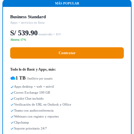
MÁS POPULAR
Business Standard
Apps + servicios en línea
S/ 539.90
/usuario/año + IGV
Ahorra 17%
Contratar
Todo lo de Basic y Apps, más:
1 TB
OneDrive por usuario
Apps desktop + web + móvil
Correo Exchange 100 GB
Copilot Chat incluido
Verificación de URL en Outlook y Office
Teams con audioconferencia
Webinars con registro y reportes
Clipchamp
Soporte prioritario 24/7