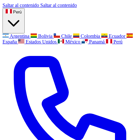
Saltar al contenido
Saltar al contenido
Perú
Argentina
Bolivia
Chile
Colombia
Ecuador
España
Estados Unidos
México
Panamá
Perú