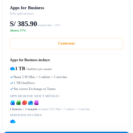
Apps for Business
Solo aplicaciones
S/ 385.90
/usuario/año + IGV
Ahorra 17%
Contratar
Apps for Business incluye:
1 TB
OneDrive por usuario
Hasta 5 PC/Mac + 5 tablets + 5 móviles
1 TB OneDrive
Sin correo Exchange ni Teams
APPS DESKTOP, WEB Y MÓVILES
1 licencia = 1 usuario
en hasta 5 PC/Mac + 5 tablets + 5 móviles
SERVICIOS EN LÍNEA