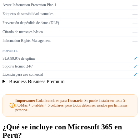
—
Azure Information Protection Plan 1
—
Etiquetas de sensibilidad manuales
—
Prevención de pérdida de datos (DLP)
—
Cifrado de mensajes básico
—
Information Rights Management
SOPORTE
SLA 99.9% de uptime
Soporte técnico 24/7
Licencia para uso comercial
Business Business Premium
Importante:
Cada licencia es para
1 usuario
. Se puede instalar en hasta 5
PC/Mac + 5 tablets + 5 celulares, pero todos deben ser usados por la misma
persona.
¿Qué se incluye con Microsoft 365 en
Perú?