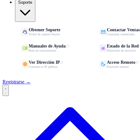
Soporte
Obtener Soporte
Contactar Ventas


Ticket de soporte técnico
Consultas comerciales
Manuales de Ayuda
Estado de la Red


Base de conocimiento
Monitoreo de servicios
Ver Dirección IP
Acceso Remoto


Consulta tu IP pública
Escritorio remoto
Registrarse →