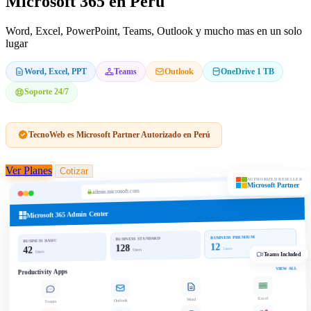
Microsoft 365 en Peru
Word, Excel, PowerPoint, Teams, Outlook y mucho mas en un solo
lugar
Word, Excel, PPT
Teams
Outlook
OneDrive 1 TB
Soporte 24/7
TecnoWeb es Microsoft Partner Autorizado en Perú
Ver Planes
Cotizar
AUTHORIZED RESELLER
Microsoft Partner
admin.microsoft.com
Microsoft 365 Admin Center
BUSINESS PREMIUM
BUSINESS STANDARD
BUSINESS BASIC
12
128
42
Users
Users
Users
Teams Included
VIEW ALL
Productivity Apps
Excel
Word
Outlook
Teams