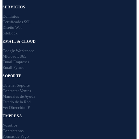
SERVICIOS
Dominios
Certificados SSL
Diseño Web
SiteLock
EMAIL & CLOUD
Google Workspace
Microsoft 365
Email Empresas
Email Pymes
SOPORTE
Obtener Soporte
Contactar Ventas
Manuales de Ayuda
Estado de la Red
Ver Dirección IP
EMPRESA
Nosotros
Contáctenos
Formas de Pago