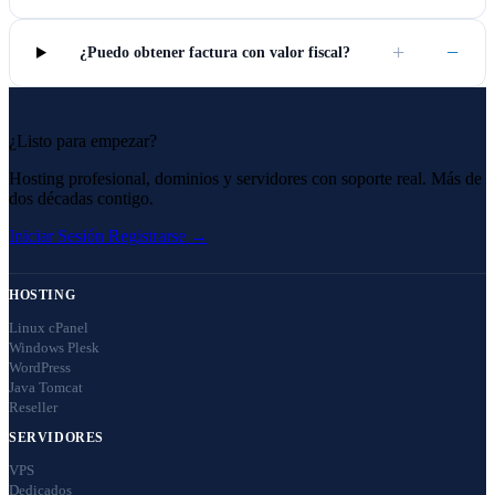
+
−
¿Puedo obtener factura con valor fiscal?
¿Listo para empezar?
Hosting profesional, dominios y servidores con soporte real. Más de
dos décadas contigo.
Iniciar Sesión
Registrarse →
HOSTING
Linux cPanel
Windows Plesk
WordPress
Java Tomcat
Reseller
SERVIDORES
VPS
Dedicados