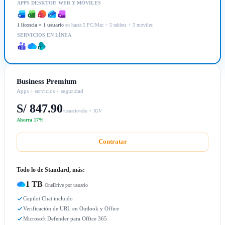
APPS DESKTOP, WEB Y MÓVILES
1 licencia = 1 usuario
en hasta 5 PC/Mac + 5 tablets + 5 móviles
SERVICIOS EN LÍNEA
Business Premium
Apps + servicios + seguridad
S/ 847.90
/usuario/año + IGV
Ahorra 17%
Contratar
Todo lo de Standard, más:
1 TB
OneDrive por usuario
Copilot Chat incluido
Verificación de URL en Outlook y Office
Microsoft Defender para Office 365