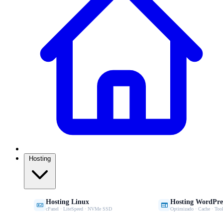
Hosting
Hosting Linux
Hosting WordPre


cPanel · LiteSpeed · NVMe SSD
Optimizado · Cache · Tool