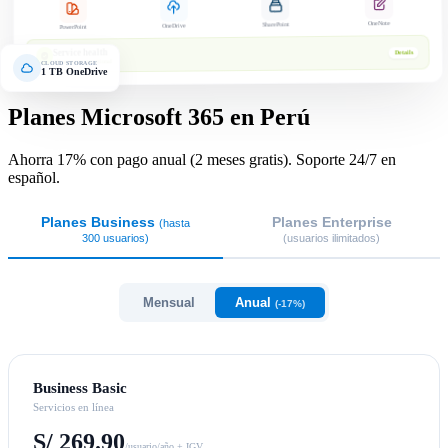
OneNote
SharePoint
OneDrive
PowerPoint
Service health
Details
All services operational
CLOUD STORAGE
1 TB OneDrive
Planes Microsoft 365 en Perú
Ahorra 17% con pago anual (2 meses gratis). Soporte 24/7 en
español.
Planes Business
Planes Enterprise
(hasta
300 usuarios)
(usuarios ilimitados)
Mensual
Anual
(-17%)
Business Basic
Servicios en línea
S/ 269.90
/usuario/año + IGV