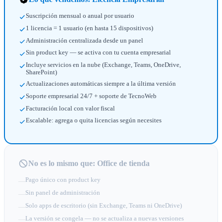
Suscripción mensual o anual por usuario
1 licencia = 1 usuario (en hasta 15 dispositivos)
Administración centralizada desde un panel
Sin product key — se activa con tu cuenta empresarial
Incluye servicios en la nube (Exchange, Teams, OneDrive,
SharePoint)
Actualizaciones automáticas siempre a la última versión
Soporte empresarial 24/7 + soporte de TecnoWeb
Facturación local con valor fiscal
Escalable: agrega o quita licencias según necesites
No es lo mismo que: Office de tienda
Pago único con product key
—
Sin panel de administración
—
Solo apps de escritorio (sin Exchange, Teams ni OneDrive)
—
La versión se congela — no se actualiza a nuevas versiones
—