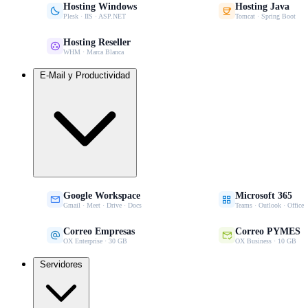
Hosting Windows
Hosting Java


Plesk · IIS · ASP.NET
Tomcat · Spring Boot
Hosting Reseller

WHM · Marca Blanca
E-Mail y Productividad
Google Workspace
Microsoft 365


Gmail · Meet · Drive · Docs
Teams · Outlook · Office
Correo Empresas
Correo PYMES


OX Enterprise · 30 GB
OX Business · 10 GB
Servidores