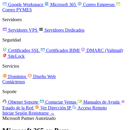




Google Workspace
Microsoft 365
Correo Empresas
Correo PYMES
Servidores


Servidores VPS
Servidores Dedicados
Seguridad



Certificados SSL
Certificados BIMI
DMARC (Valimail)

SiteLock
Servicios


Dominios
Diseño Web
Contáctenos
Soporte




Obtener Soporte
Contactar Ventas
Manuales de Ayuda


Estado de la Red
Ver Dirección IP
Acceso Remoto
Iniciar Sesión
Registrarse →
Microsoft Partner Autorizado