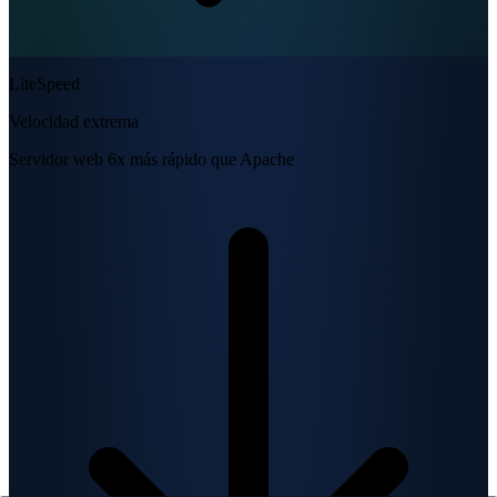
LiteSpeed
Velocidad extrema
Servidor web 6x más rápido que Apache