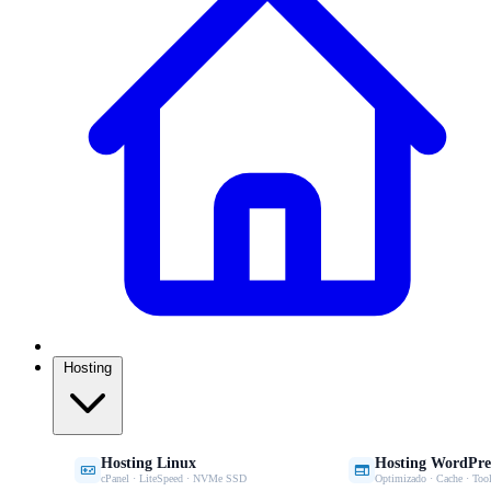
Hosting
Hosting Linux
Hosting WordPre


cPanel · LiteSpeed · NVMe SSD
Optimizado · Cache · Tool