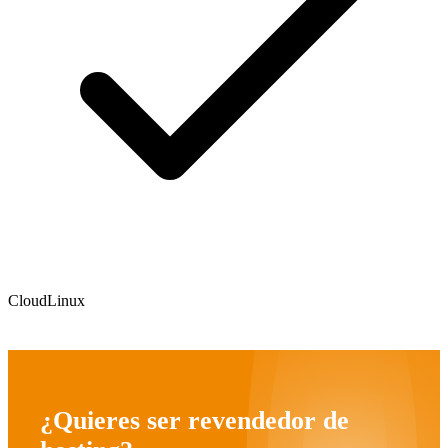
CloudLinux
¿Quieres ser revendedor de