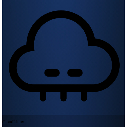
CloudLinux