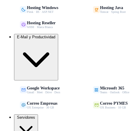
Hosting Windows
Hosting Java


Plesk · IIS · ASP.NET
Tomcat · Spring Boot
Hosting Reseller

WHM · Marca Blanca
E-Mail y Productividad
Google Workspace
Microsoft 365


Gmail · Meet · Drive · Docs
Teams · Outlook · Office
Correo Empresas
Correo PYMES


OX Enterprise · 30 GB
OX Business · 10 GB
Servidores