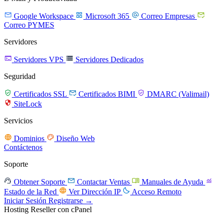




Google Workspace
Microsoft 365
Correo Empresas
Correo PYMES
Servidores


Servidores VPS
Servidores Dedicados
Seguridad



Certificados SSL
Certificados BIMI
DMARC (Valimail)

SiteLock
Servicios


Dominios
Diseño Web
Contáctenos
Soporte




Obtener Soporte
Contactar Ventas
Manuales de Ayuda


Estado de la Red
Ver Dirección IP
Acceso Remoto
Iniciar Sesión
Registrarse →
Hosting Reseller con cPanel