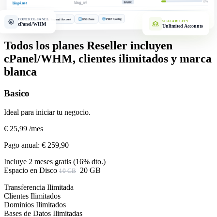
12%
BASIC
blog_n4
blog4.net
PHP Config
DNS Zone
CONTROL PANEL
Suspend Account
Create Account
SCALABILITY
cPanel/WHM
Unlimited Accounts
Todos los planes Reseller incluyen
cPanel/WHM, clientes ilimitados y marca
blanca
Basico
Ideal para iniciar tu negocio.
€ 25,99
/mes
Pago anual:
€ 259,90
Incluye 2 meses gratis (16% dto.)
Espacio en Disco
20 GB
10 GB
Transferencia
Ilimitada
Clientes
Ilimitados
Dominios
Ilimitados
Bases de Datos
Ilimitadas