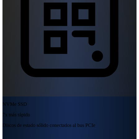
NVMe SSD
7x más rápido
Discos de estado sólido conectados al bus PCIe