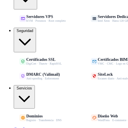
Servidores VPS
Servidores Dedic


KVM · Proxmox · Root completo
Intel Xeon · Hasta 128
Seguridad
Certificados SSL
Certificados BIM


DigiCert · Thawte · RapidSSL
VMC · CMC · Logo en G
DMARC (Valimail)
SiteLock


Anti-spoofing · Enforcement
Escaneo diario · Anti-mal
Servicios
Dominios
Diseño Web


Registro · Transferencia · DNS
WordPress · E-commerce 