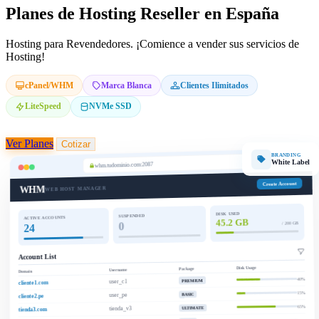
Planes de Hosting Reseller en España
Hosting para Revendedores. ¡Comience a vender sus servicios de
Hosting!
cPanel/WHM
Marca Blanca
Clientes Ilimitados
LiteSpeed
NVMe SSD
Ver Planes
Cotizar
BRANDING
White Label
whm.tudominio.com:2087
Create Account
WHM
WEB HOST MANAGER
DISK USED
SUSPENDED
ACTIVE ACCOUNTS
45.2 GB
/ 200 GB
0
24
Account List
Disk Usage
Package
Username
Domain
40%
PREMIUM
user_c1
cliente1.com
15%
BASIC
user_pe
cliente2.pe
65%
ULTIMATE
tienda_v3
tienda3.com