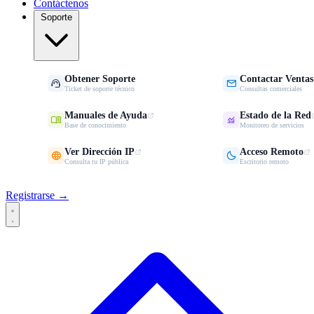
Contáctenos
Soporte
Obtener Soporte
Contactar Ventas


Ticket de soporte técnico
Consultas comerciales
Manuales de Ayuda
Estado de la Red


Base de conocimiento
Monitoreo de servicios
Ver Dirección IP
Acceso Remoto


Consulta tu IP pública
Escritorio remoto
Registrarse →