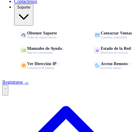
Contáctenos
Soporte
Obtener Soporte
Contactar Ventas


Ticket de soporte técnico
Consultas comerciales
Manuales de Ayuda
Estado de la Red


Base de conocimiento
Monitoreo de servicios
Ver Dirección IP
Acceso Remoto


Consulta tu IP pública
Escritorio remoto
Registrarse →