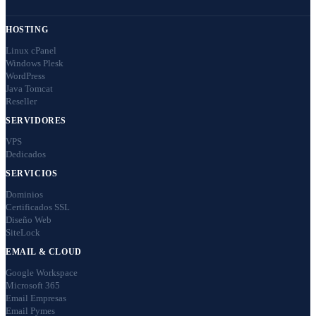
HOSTING
Linux cPanel
Windows Plesk
WordPress
Java Tomcat
Reseller
SERVIDORES
VPS
Dedicados
SERVICIOS
Dominios
Certificados SSL
Diseño Web
SiteLock
EMAIL & CLOUD
Google Workspace
Microsoft 365
Email Empresas
Email Pymes