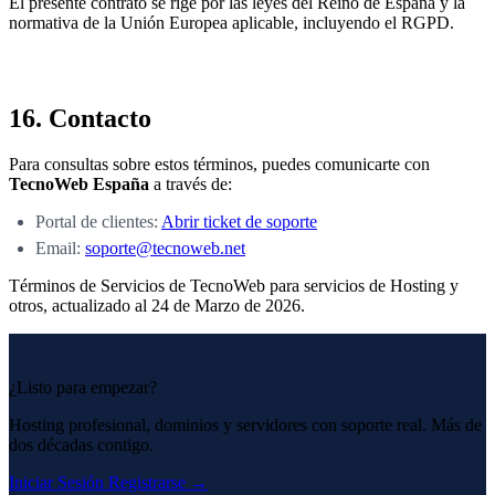
El presente contrato se rige por las leyes del Reino de España y la
normativa de la Unión Europea aplicable, incluyendo el RGPD.
16. Contacto
Para consultas sobre estos términos, puedes comunicarte con
TecnoWeb España
a través de:
Portal de clientes:
Abrir ticket de soporte
Email:
soporte@tecnoweb.net
Términos de Servicios de TecnoWeb para servicios de Hosting y
otros, actualizado al 24 de Marzo de 2026.
¿Listo para empezar?
Hosting profesional, dominios y servidores con soporte real. Más de
dos décadas contigo.
Iniciar Sesión
Registrarse →