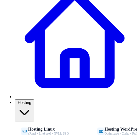
Hosting
Hosting Linux
Hosting WordPre


cPanel · LiteSpeed · NVMe SSD
Optimizado · Cache · Tool