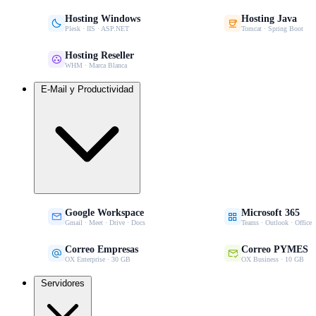
Hosting Windows
Hosting Java


Plesk · IIS · ASP.NET
Tomcat · Spring Boot
Hosting Reseller

WHM · Marca Blanca
E-Mail y Productividad
Google Workspace
Microsoft 365


Gmail · Meet · Drive · Docs
Teams · Outlook · Office
Correo Empresas
Correo PYMES


OX Enterprise · 30 GB
OX Business · 10 GB
Servidores