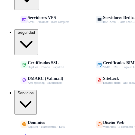
Servidores VPS
Servidores Dedic


KVM · Proxmox · Root completo
Intel Xeon · Hasta 128
Seguridad
Certificados SSL
Certificados BIM


DigiCert · Thawte · RapidSSL
VMC · CMC · Logo en G
DMARC (Valimail)
SiteLock


Anti-spoofing · Enforcement
Escaneo diario · Anti-mal
Servicios
Dominios
Diseño Web


Registro · Transferencia · DNS
WordPress · E-commerce 