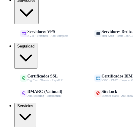
Servidores
Servidores VPS
Servidores Dedic


KVM · Proxmox · Root completo
Intel Xeon · Hasta 128
Seguridad
Certificados SSL
Certificados BIM


DigiCert · Thawte · RapidSSL
VMC · CMC · Logo en G
DMARC (Valimail)
SiteLock


Anti-spoofing · Enforcement
Escaneo diario · Anti-mal
Servicios