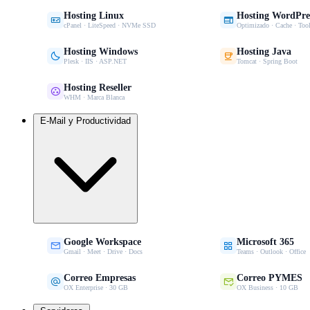
Hosting Linux
Hosting WordPre


cPanel · LiteSpeed · NVMe SSD
Optimizado · Cache · Tool
Hosting Windows
Hosting Java


Plesk · IIS · ASP.NET
Tomcat · Spring Boot
Hosting Reseller

WHM · Marca Blanca
E-Mail y Productividad
Google Workspace
Microsoft 365


Gmail · Meet · Drive · Docs
Teams · Outlook · Office
Correo Empresas
Correo PYMES


OX Enterprise · 30 GB
OX Business · 10 GB