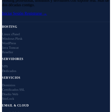
Hosting profesional, dominios y servidores con soporte real. Más de
dos décadas contigo.
Iniciar Sesión
Registrarse →
HOSTING
Linux cPanel
Windows Plesk
WordPress
Java Tomcat
Reseller
SERVIDORES
VPS
Dedicados
SERVICIOS
Dominios
Certificados SSL
Diseño Web
SiteLock
EMAIL & CLOUD