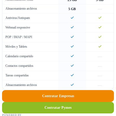
—
Almacenamiento archivos
5 GB
Antivirus/Antispam
Webmail responsive
POP / IMAP / MAPI
Móviles y Tablets
—
Calendario compartido
—
Contactos compartidos
—
Tareas compartidas
—
Almacenamiento archivos
Contratar Empresas
Contratar Pymes
POWERED BY