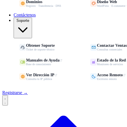
Dominios
Diseño Web


Registro · Transferencia · DNS
WordPress · E-commerce 
Contáctenos
Soporte
Obtener Soporte
Contactar Ventas


Ticket de soporte técnico
Consultas comerciales
Manuales de Ayuda
Estado de la Red


Base de conocimiento
Monitoreo de servicios
Ver Dirección IP
Acceso Remoto


Consulta tu IP pública
Escritorio remoto
Registrarse →