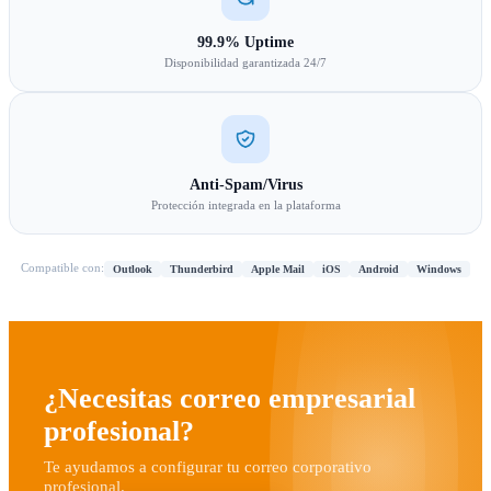
99.9% Uptime
Disponibilidad garantizada 24/7
Anti-Spam/Virus
Protección integrada en la plataforma
Compatible con:
Outlook
Thunderbird
Apple Mail
iOS
Android
Windows
¿Necesitas correo empresarial
profesional?
Te ayudamos a configurar tu correo corporativo
profesional.