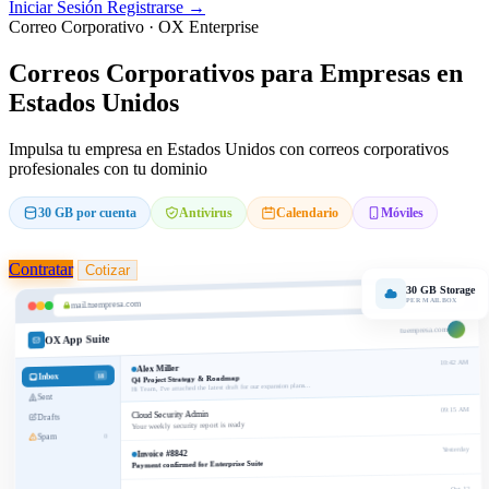
Iniciar Sesión
Registrarse →
Correo Corporativo · OX Enterprise
Correos Corporativos para Empresas en
Estados Unidos
Impulsa tu empresa en Estados Unidos con correos corporativos
profesionales con tu dominio
30 GB por cuenta
Antivirus
Calendario
Móviles
Contratar
Cotizar
30 GB Storage
PER MAILBOX
mail.tuempresa.com
tuempresa.com
OX App Suite
10:42 AM
Alex Miller
Inbox
18
Q4 Project Strategy & Roadmap
Hi Team, I've attached the latest draft for our expansion plans...
Sent
09:15 AM
Cloud Security Admin
Drafts
Your weekly security report is ready
Spam
0
Yesterday
Invoice #8842
Payment confirmed for Enterprise Suite
Oct 12