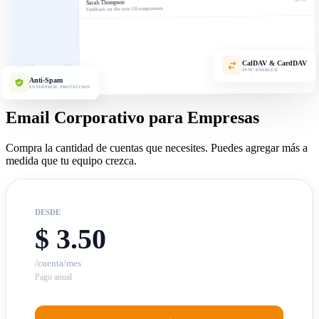
Sarah Thompson
Feedback on the new UI components
CalDAV & CardDAV
2026
AUGUST
SYNC ENABLED
S
F
T
W
T
M
S
7
6
5
4
3
Anti-Spam
2
1
14
13
12
11
10
9
8
ENTERPRISE PROTECTION
Email Corporativo para Empresas
Compra la cantidad de cuentas que necesites. Puedes agregar más a
medida que tu equipo crezca.
DESDE
$ 3.50
/cuenta/mes
Pago anual