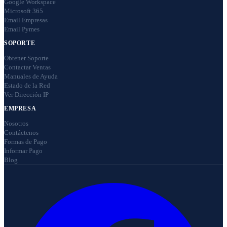
Google Workspace
Microsoft 365
Email Empresas
Email Pymes
SOPORTE
Obtener Soporte
Contactar Ventas
Manuales de Ayuda
Estado de la Red
Ver Dirección IP
EMPRESA
Nosotros
Contáctenos
Formas de Pago
Informar Pago
Blog