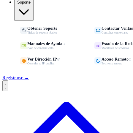
Soporte
Obtener Soporte
Contactar Ventas


Ticket de soporte técnico
Consultas comerciales
Manuales de Ayuda
Estado de la Red


Base de conocimiento
Monitoreo de servicios
Ver Dirección IP
Acceso Remoto


Consulta tu IP pública
Escritorio remoto
Registrarse →