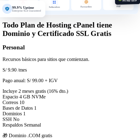
NVMe SSD
PHP
Forwarders
99.9% Uptime
Softaculous
Security
Enterprise SLA Guaranteed
Todo Plan de Hosting cPanel tiene
Dominio y Certificado SSL Gratis
Personal
Recursos básicos para sitios que comienzan.
S/ 9.90
/mes
Pago anual:
S/ 99.00 + IGV
Incluye 2 meses gratis (16% dto.)
Espacio
4 GB NVMe
Correos
10
Bases de Datos
1
Dominios
1
SSH
No
Respaldos
Semanal
🎁 Dominio
.COM
gratis