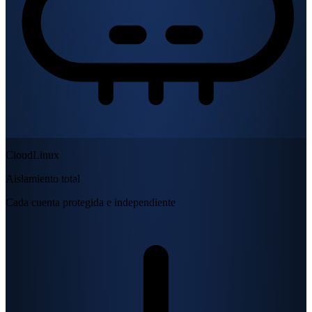
CloudLinux
Aislamiento total
Cada cuenta protegida e independiente