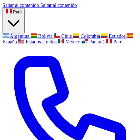
Saltar al contenido
Saltar al contenido
Perú
Argentina
Bolivia
Chile
Colombia
Ecuador
España
Estados Unidos
México
Panamá
Perú