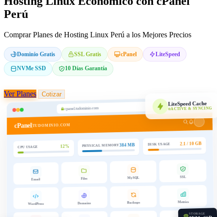
Hosting Linux Económico con cPanel
Perú
Comprar Planes de Hosting Linux Perú a los Mejores Precios
Dominio Gratis
SSL Gratis
cPanel
LiteSpeed
NVMe SSD
10 Días Garantía
Ver Planes
Cotizar
LiteSpeed Cache
cpanel.tudominio.com
ACTIVE & SYNCING
cPanel
TUDOMINIO.COM
2.1 / 10 GB
DISK USAGE
384 MB
PHYSICAL MEMORY
12%
CPU USAGE
SSL
MySQL
Files
Email
Metrics
Backups
Domains
WordPress
STORAGE