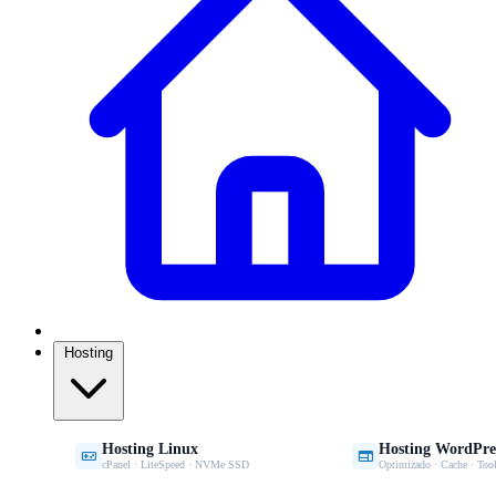
Hosting
Hosting Linux
Hosting WordPre


cPanel · LiteSpeed · NVMe SSD
Optimizado · Cache · Tool