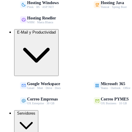
Hosting Windows
Hosting Java


Plesk · IIS · ASP.NET
Tomcat · Spring Boot
Hosting Reseller

WHM · Marca Blanca
E-Mail y Productividad
Google Workspace
Microsoft 365


Gmail · Meet · Drive · Docs
Teams · Outlook · Office
Correo Empresas
Correo PYMES


OX Enterprise · 30 GB
OX Business · 10 GB
Servidores