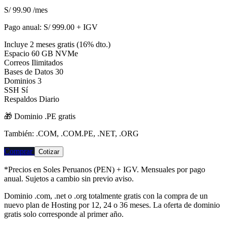
S/ 99.90
/mes
Pago anual:
S/ 999.00 + IGV
Incluye 2 meses gratis (16% dto.)
Espacio
60 GB NVMe
Correos
Ilimitados
Bases de Datos
30
Dominios
3
SSH
Sí
Respaldos
Diario
🎁 Dominio
.PE
gratis
También: .COM, .COM.PE, .NET, .ORG
Comprar
Cotizar
*Precios en Soles Peruanos (PEN) + IGV. Mensuales por pago
anual. Sujetos a cambio sin previo aviso.
Dominio .com, .net o .org totalmente gratis con la compra de un
nuevo plan de Hosting por 12, 24 o 36 meses. La oferta de dominio
gratis solo corresponde al primer año.