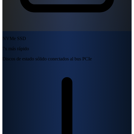
NVMe SSD
7x más rápido
Discos de estado sólido conectados al bus PCIe