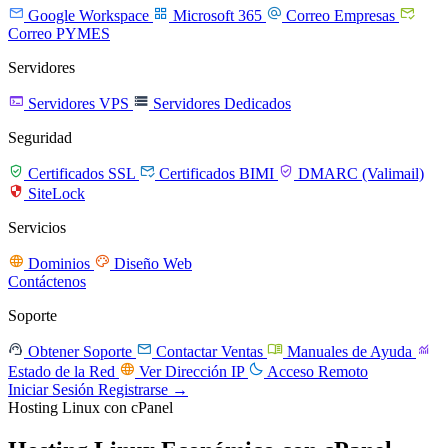




Google Workspace
Microsoft 365
Correo Empresas
Correo PYMES
Servidores


Servidores VPS
Servidores Dedicados
Seguridad



Certificados SSL
Certificados BIMI
DMARC (Valimail)

SiteLock
Servicios


Dominios
Diseño Web
Contáctenos
Soporte




Obtener Soporte
Contactar Ventas
Manuales de Ayuda


Estado de la Red
Ver Dirección IP
Acceso Remoto
Iniciar Sesión
Registrarse →
Hosting Linux con cPanel