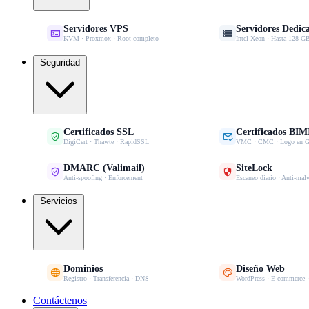
Servidores VPS
Servidores Dedic


KVM · Proxmox · Root completo
Intel Xeon · Hasta 128
Seguridad
Certificados SSL
Certificados BIM


DigiCert · Thawte · RapidSSL
VMC · CMC · Logo en G
DMARC (Valimail)
SiteLock


Anti-spoofing · Enforcement
Escaneo diario · Anti-mal
Servicios
Dominios
Diseño Web


Registro · Transferencia · DNS
WordPress · E-commerce 
Contáctenos