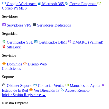




Google Workspace
Microsoft 365
Correo Empresas
Correo PYMES
Servidores


Servidores VPS
Servidores Dedicados
Seguridad



Certificados SSL
Certificados BIMI
DMARC (Valimail)

SiteLock
Servicios


Dominios
Diseño Web
Contáctenos
Soporte




Obtener Soporte
Contactar Ventas
Manuales de Ayuda


Estado de la Red
Ver Dirección IP
Acceso Remoto
Iniciar Sesión
Registrarse →
Nuestra Empresa