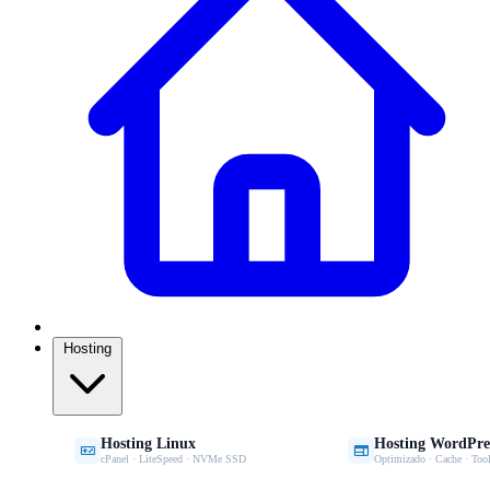
Hosting
Hosting Linux
Hosting WordPre


cPanel · LiteSpeed · NVMe SSD
Optimizado · Cache · Tool