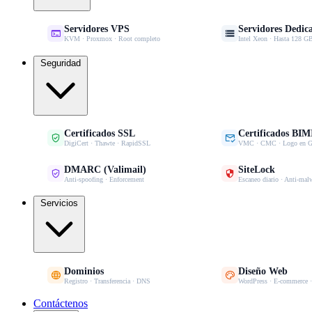
Servidores VPS
Servidores Dedic


KVM · Proxmox · Root completo
Intel Xeon · Hasta 128
Seguridad
Certificados SSL
Certificados BIM


DigiCert · Thawte · RapidSSL
VMC · CMC · Logo en G
DMARC (Valimail)
SiteLock


Anti-spoofing · Enforcement
Escaneo diario · Anti-mal
Servicios
Dominios
Diseño Web


Registro · Transferencia · DNS
WordPress · E-commerce 
Contáctenos