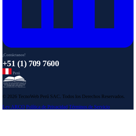
¡Contáctanos!
+51 (1) 709 7600
Perú
© 2026 TecnoWeb Perú SAC. Todos los Derechos Reservados.
Ley ARCO
Política de Privacidad
Términos de Servicio