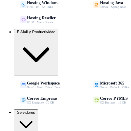
Hosting Windows
Hosting Java


Plesk · IIS · ASP.NET
Tomcat · Spring Boot
Hosting Reseller

WHM · Marca Blanca
E-Mail y Productividad
Google Workspace
Microsoft 365


Gmail · Meet · Drive · Docs
Teams · Outlook · Office
Correo Empresas
Correo PYMES


OX Enterprise · 30 GB
OX Business · 10 GB
Servidores