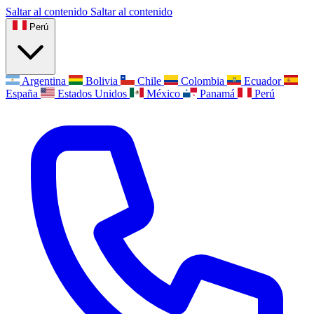
Saltar al contenido
Saltar al contenido
Perú
Argentina
Bolivia
Chile
Colombia
Ecuador
España
Estados Unidos
México
Panamá
Perú