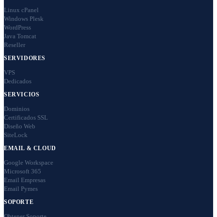
Linux cPanel
Windows Plesk
WordPress
Java Tomcat
Reseller
SERVIDORES
VPS
Dedicados
SERVICIOS
Dominios
Certificados SSL
Diseño Web
SiteLock
EMAIL & CLOUD
Google Workspace
Microsoft 365
Email Empresas
Email Pymes
SOPORTE
Obtener Soporte