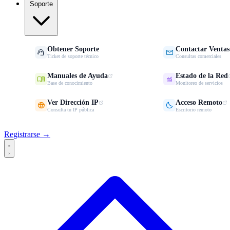
Soporte
Obtener Soporte
Contactar Ventas


Ticket de soporte técnico
Consultas comerciales
Manuales de Ayuda
Estado de la Red


Base de conocimiento
Monitoreo de servicios
Ver Dirección IP
Acceso Remoto


Consulta tu IP pública
Escritorio remoto
Registrarse →