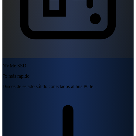
NVMe SSD
7x más rápido
Discos de estado sólido conectados al bus PCIe