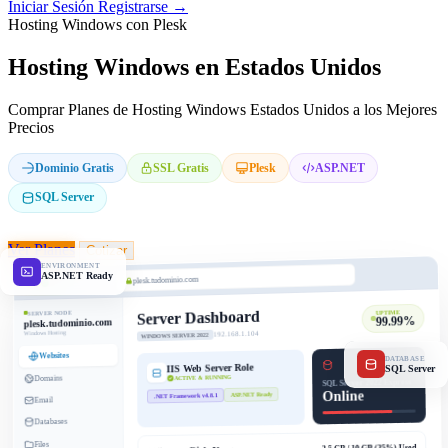
Iniciar Sesión
Registrarse →
Hosting Windows con Plesk
Hosting Windows en Estados Unidos
Comprar Planes de Hosting Windows Estados Unidos a los Mejores
Precios
Dominio Gratis
SSL Gratis
Plesk
ASP.NET
SQL Server
Ver Planes
Cotizar
ENVIRONMENT
ASP.NET Ready
plesk.tudominio.com
Server Dashboard
SERVER NODE
UPTIME
99.99%
plesk.tudominio.com
Windows Hosting
192.168.1.104
WINDOWS SERVER 2022
Websites
DATABASE
IIS Web Server Role
SQL Server
Domains
ACTIVE & RUNNING
SQL Server 2022 Express
Online
ASP.NET Ready
.NET Framework v4.8.1
Email
Databases
Files
3.5 GB / 10 GB (35%) Used