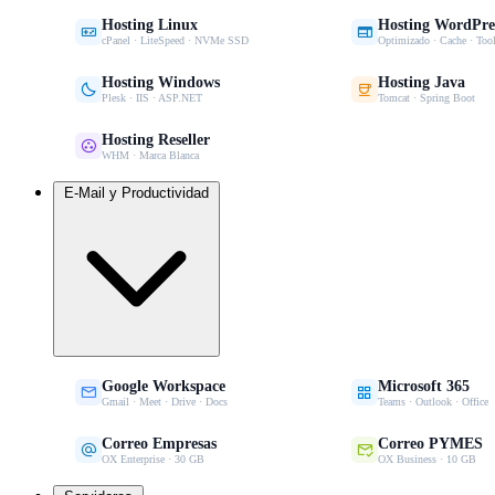
Hosting Linux
Hosting WordPre


cPanel · LiteSpeed · NVMe SSD
Optimizado · Cache · Tool
Hosting Windows
Hosting Java


Plesk · IIS · ASP.NET
Tomcat · Spring Boot
Hosting Reseller

WHM · Marca Blanca
E-Mail y Productividad
Google Workspace
Microsoft 365


Gmail · Meet · Drive · Docs
Teams · Outlook · Office
Correo Empresas
Correo PYMES


OX Enterprise · 30 GB
OX Business · 10 GB