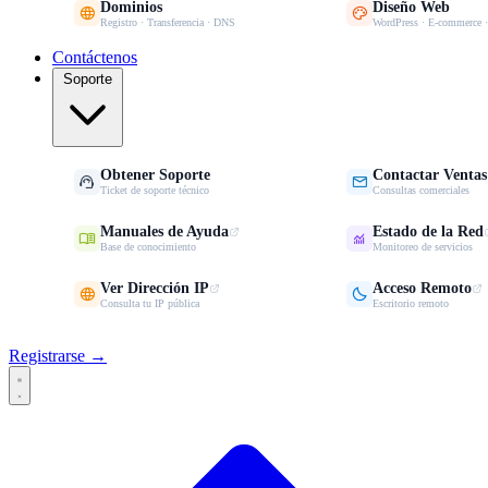
Dominios
Diseño Web


Registro · Transferencia · DNS
WordPress · E-commerce 
Contáctenos
Soporte
Obtener Soporte
Contactar Ventas


Ticket de soporte técnico
Consultas comerciales
Manuales de Ayuda
Estado de la Red


Base de conocimiento
Monitoreo de servicios
Ver Dirección IP
Acceso Remoto


Consulta tu IP pública
Escritorio remoto
Registrarse →