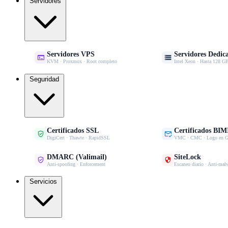
Servidores
Servidores VPS
Servidores Dedic


KVM · Proxmox · Root completo
Intel Xeon · Hasta 128
Seguridad
Certificados SSL
Certificados BIM


DigiCert · Thawte · RapidSSL
VMC · CMC · Logo en G
DMARC (Valimail)
SiteLock


Anti-spoofing · Enforcement
Escaneo diario · Anti-mal
Servicios