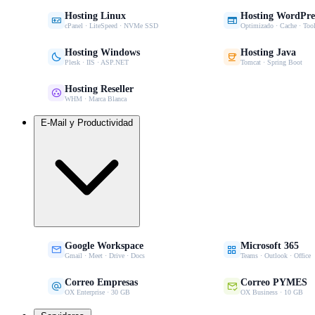
Hosting Linux
Hosting WordPre


cPanel · LiteSpeed · NVMe SSD
Optimizado · Cache · Tool
Hosting Windows
Hosting Java


Plesk · IIS · ASP.NET
Tomcat · Spring Boot
Hosting Reseller

WHM · Marca Blanca
E-Mail y Productividad
Google Workspace
Microsoft 365


Gmail · Meet · Drive · Docs
Teams · Outlook · Office
Correo Empresas
Correo PYMES


OX Enterprise · 30 GB
OX Business · 10 GB