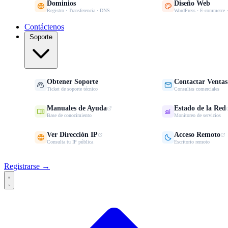
Dominios
Diseño Web


Registro · Transferencia · DNS
WordPress · E-commerce 
Contáctenos
Soporte
Obtener Soporte
Contactar Ventas


Ticket de soporte técnico
Consultas comerciales
Manuales de Ayuda
Estado de la Red


Base de conocimiento
Monitoreo de servicios
Ver Dirección IP
Acceso Remoto


Consulta tu IP pública
Escritorio remoto
Registrarse →