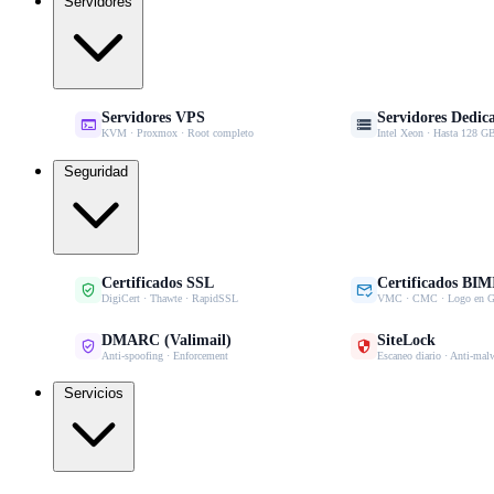
Servidores
Servidores VPS
Servidores Dedic


KVM · Proxmox · Root completo
Intel Xeon · Hasta 128
Seguridad
Certificados SSL
Certificados BIM


DigiCert · Thawte · RapidSSL
VMC · CMC · Logo en G
DMARC (Valimail)
SiteLock


Anti-spoofing · Enforcement
Escaneo diario · Anti-mal
Servicios