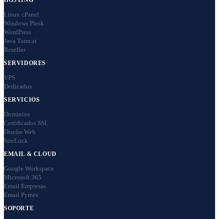
Linux cPanel
Windows Plesk
WordPress
Java Tomcat
Reseller
SERVIDORES
VPS
Dedicados
SERVICIOS
Dominios
Certificados SSL
Diseño Web
SiteLock
EMAIL & CLOUD
Google Workspace
Microsoft 365
Email Empresas
Email Pymes
SOPORTE